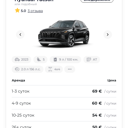
или подобный
5.0
3 отзыва
2023
5
9 л / 100 км.
АТ
2.0 л 156 л.с.
4х4
Аренда
Цена
1-3 суток
69 €
/ сутки
4-9 суток
60 €
/ сутки
10-25 суток
54 €
/ сутки
26+ суток
50 €
/ сутки