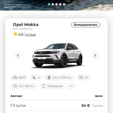
Opel Mokka
Внедорожник
или подобный
4.0
1 отзыв
2023
4
4.6 л / 100 км.
АТ
1.2 л 130 л.с.
Передний
Аренда
Цена
1-3 суток
54 €
/ сутки