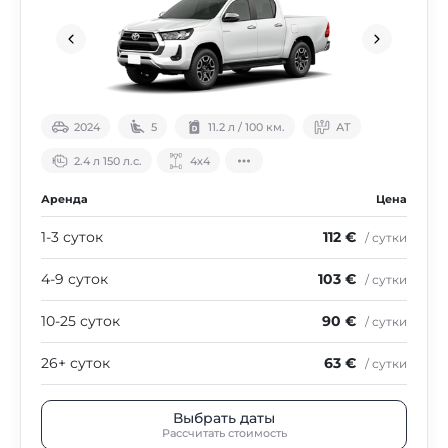
2024
5
11.2 л / 100 км.
АТ
2.4 л 150 л.с.
4х4
Аренда
Цена
1-3 суток
112 €
/ сутки
4-9 суток
103 €
/ сутки
10-25 суток
90 €
/ сутки
26+ суток
63 €
/ сутки
Выбрать даты
Рассчитать стоимость