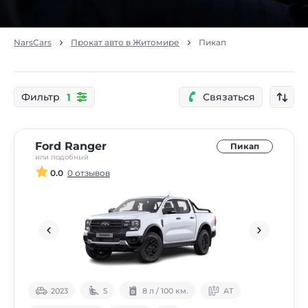
NarsCars
Прокат авто в Житомире
Пикап
1
Фильтр
Связаться
Ford Ranger
Пикап
или подобный
0.0
0 отзывов
2023
5
8 л / 100 км.
АТ