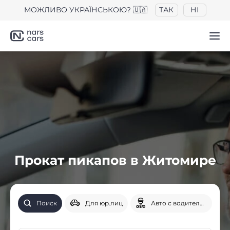
МОЖЛИВО УКРАЇНСЬКОЮ? 🇺🇦
ТАК
НІ
Прокат пикапов в Житомире
Поиск
Для юр.лиц
Авто с водителем