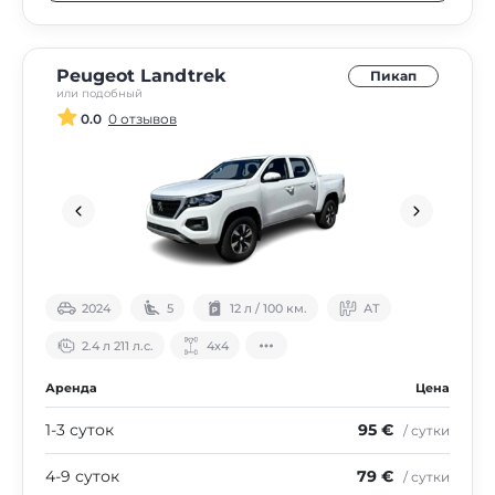
Peugeot Landtrek
Пикап
или подобный
0.0
0 отзывов
2024
5
12 л / 100 км.
АТ
2.4 л 211 л.с.
4х4
Аренда
Цена
1-3 суток
95 €
/ сутки
4-9 суток
79 €
/ сутки