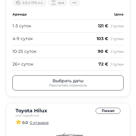
2.0 л 170 л.с.
4х4
Аренда
Цена
1-3 суток
121 €
/ сутки
4-9 суток
103 €
/ сутки
10-25 суток
90 €
/ сутки
26+ суток
72 €
/ сутки
Выбрать даты
Рассчитать стоимость
Toyota Hilux
Пикап
или подобный
0.0
0 отзывов