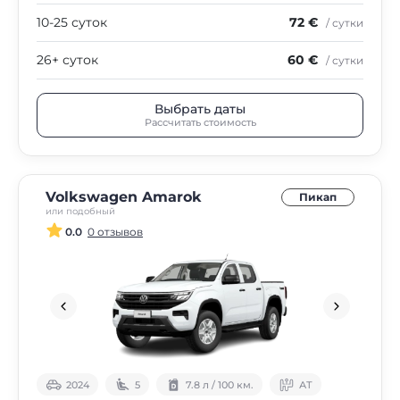
10-25 суток
72 €
/ сутки
26+ суток
60 €
/ сутки
Выбрать даты
Рассчитать стоимость
Volkswagen Amarok
Пикап
или подобный
0.0
0 отзывов
2024
5
7.8 л / 100 км.
АТ