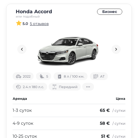
Honda Accord
Бизнес
или подобный
5.0
5 отзывов
2022
5
8 л / 100 км.
АТ
2.4 л 180 л.с.
Передний
Аренда
Цена
1-3 суток
65 €
/ сутки
4-9 суток
58 €
/ сутки
10-25 суток
51 €
/ сутки