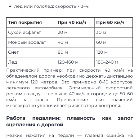
лед или гололед: скорость × 3–4.
Тип покрытия
При 40 км/ч
При 60 км/ч
Сухой асфальт
20 м
30 м
Мокрый асфальт
40 м
60 м
Снег
80 м
120 м
Лед
120–160 м
180–240 м
Практический пример: при скорости 40 км/ч на
обледенелой дороге необходимо держать дистанцию
минимум 120 метров. Это примерно 8–10 корпусов
легкового автомобиля. Оптимальный скоростной
режим на льду — не выше 40 км/ч в городе и до 50–60
км/ч на трассе. Превышение этих значений
многократно увеличивает риск потери контроля.
Работа педалями: плавность как залог
сцепления с дорогой
Резкие нажатия на педали — главная ошибка на