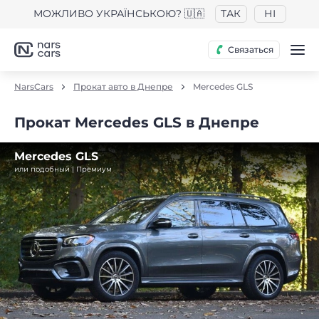
МОЖЛИВО УКРАЇНСЬКОЮ? 🇺🇦
ТАК
НІ
Связаться
NarsCars
Прокат авто в Днепре
Mercedes GLS
Прокат Mercedes GLS в Днепре
Mercedes GLS
или подобный | Премиум