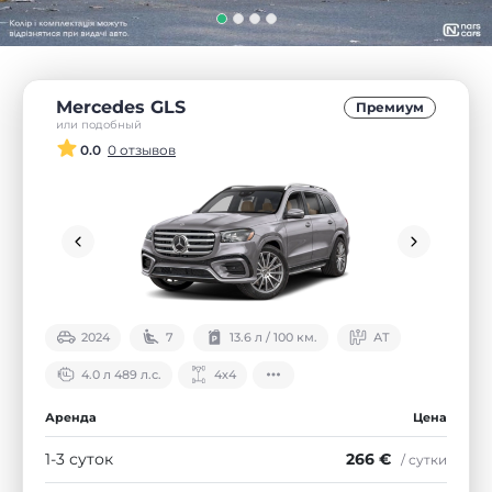
Mercedes GLS
Премиум
или подобный
0.0
0 отзывов
2024
7
13.6 л / 100 км.
АТ
4.0 л 489 л.с.
4х4
Аренда
Цена
1-3 суток
266 €
/ сутки