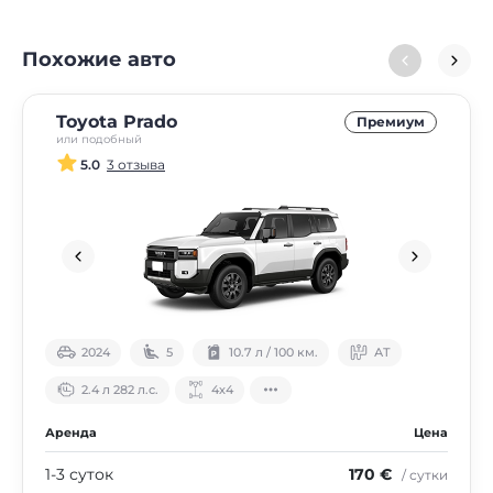
Похожие авто
Toyota Prado
Премиум
или подобный
5.0
3 отзыва
2024
5
10.7 л / 100 км.
АТ
2.4 л 282 л.с.
4х4
Аренда
Цена
1-3 суток
170 €
/ сутки