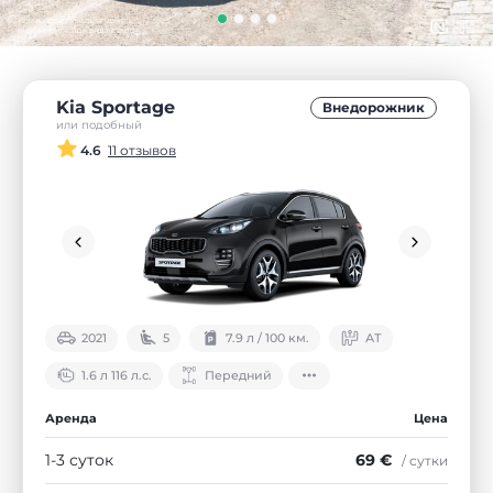
Kia Sportage
Внедорожник
или подобный
4.6
11 отзывов
2021
5
7.9 л / 100 км.
АТ
1.6 л 116 л.с.
Передний
Аренда
Цена
1-3 суток
69 €
/ сутки