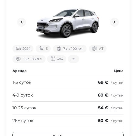
2024
5
7 л / 100 км.
АТ
1.5 л 186 л.с.
4х4
Аренда
Цена
1-3 суток
69 €
/ сутки
4-9 суток
60 €
/ сутки
10-25 суток
54 €
/ сутки
26+ суток
50 €
/ сутки