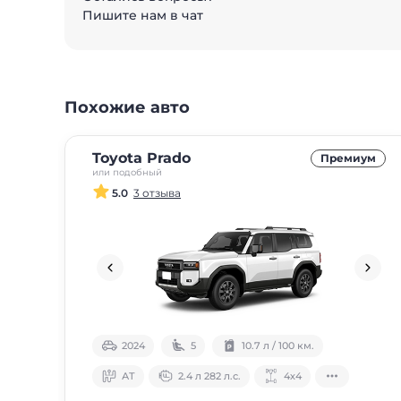
Пишите нам в чат
Похожие авто
Toyota Prado
Премиум
или подобный
5.0
3 отзыва
2024
5
10.7 л / 100 км.
АТ
2.4 л 282 л.с.
4х4