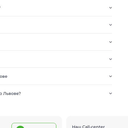
?
вове
во Львове?
Наш Call-center