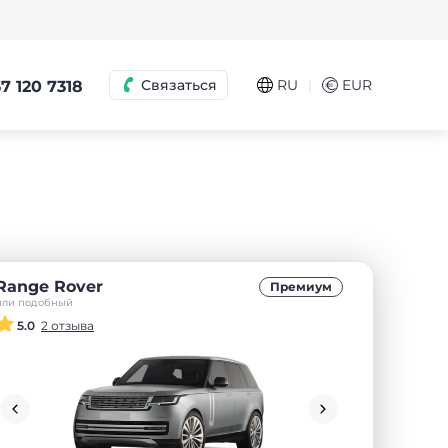
|
Связаться
RU
€
EUR
7 120 7318
Range Rover
Премиум
или подобный
5.0
2 отзыва