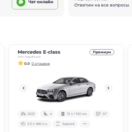
Чат онлайн
Ответим на все вопросы
Mercedes E-class
Премиум
или подобный
0.0
0 отзывов
2022
4
13 л / 100 км.
АТ
3.5 л 280 л.с.
Задний