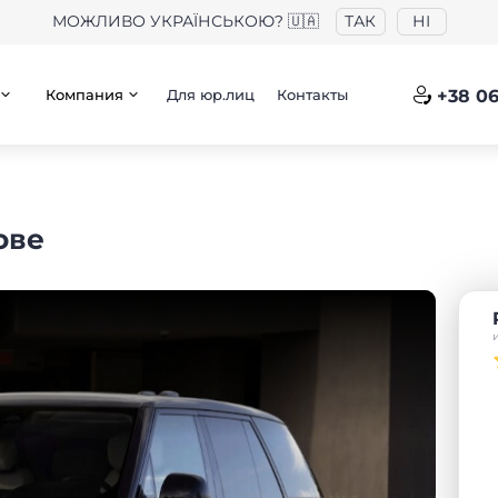
МОЖЛИВО УКРАЇНСЬКОЮ? 🇺🇦
ТАК
НІ
Компания
Для юр.лиц
Контакты
+38 06
ове