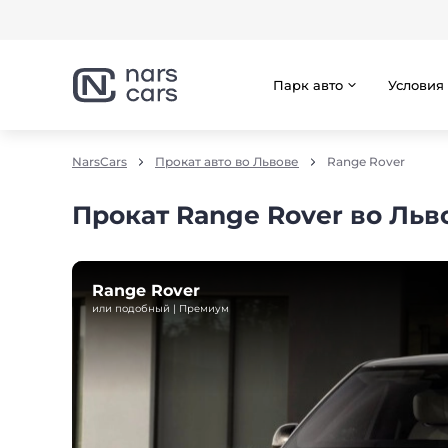
Парк авто
Условия
NarsCars
Прокат авто во Львове
Range Rover
Прокат Range Rover во Льв
Range Rover
или подобный | Премиум