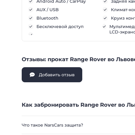
Android Auto / CarPlay
Задняя ка
AUX / USB
Климат-ко
Bluetooth
Круиз кон
Бесключевой доступ
Мультимеди
LCD-экран
Отзывы: прокат Range Rover во Львов
Добавить отзыв
Как забронировать Range Rover во Ль
Что такое NarsCars защита?