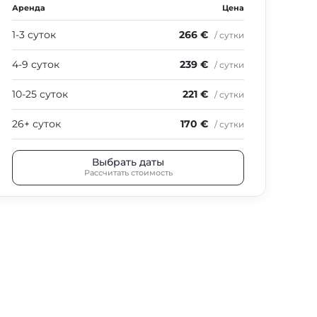
Аренда
Цена
Аре
1-3 суток
266 €
1-3
/ сутки
4-9 суток
239 €
4-9
/ сутки
10-25 суток
221 €
10-
/ сутки
26+ суток
170 €
26+
/ сутки
Выбрать даты
Рассчитать стоимость