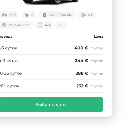
2022
5
10.2 л / 100 км.
АТ
3.0 л 400 л.с.
4х4
Аренда
Цена
1-3 суток
400 €
/ сутки
4-9 суток
344 €
/ сутки
10-25 суток
288 €
/ сутки
26+ суток
232 €
/ сутки
Выбрать даты