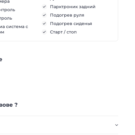
мера
Парктроник задний
нтроль
Подогрев руля
троль
Подогрев сиденья
а система с
ом
Старт / стоп
е
вове ?