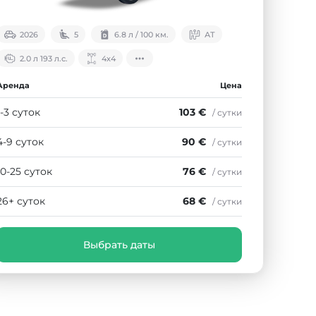
2026
5
6.8 л / 100 км.
АТ
2.0 л 193 л.с.
4х4
Аренда
Цена
1-3 суток
103 €
/ сутки
4-9 суток
90 €
/ сутки
10-25 суток
76 €
/ сутки
26+ суток
68 €
/ сутки
Выбрать даты