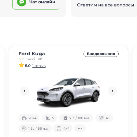
Чат онлайн
Ответим на все вопросы
Ford Kuga
Внедорожник
или подобный
5.0
1 отзыв
2024
5
7 л / 100 км.
АТ
1.5 л 186 л.с.
4х4