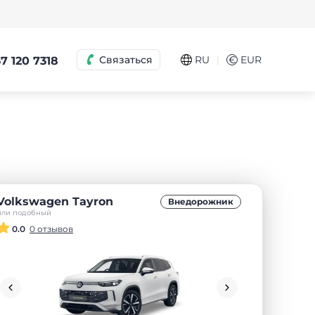
|
Связаться
RU
€
EUR
7 120 7318
Volkswagen Tayron
Внедорожник
или подобный
0.0
0 отзывов