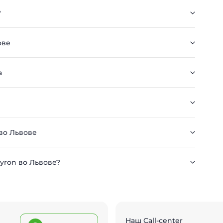
?
ове
а
во Львове
ayron во Львове?
Наш Call-center