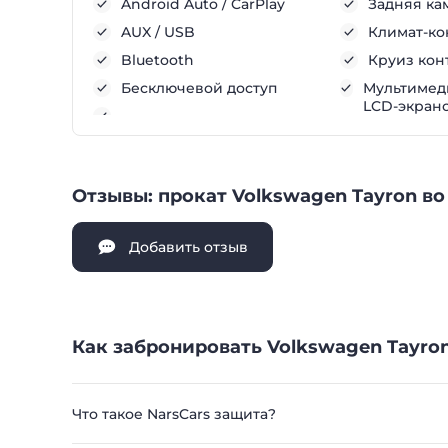
Android Auto / CarPlay
Задняя ка
AUX / USB
Климат-ко
Bluetooth
Круиз кон
Бесключевой доступ
Мультимеди
LCD-экран
Отзывы: прокат Volkswagen Tayron во
Добавить отзыв
Как забронировать Volkswagen Tayron
Что такое NarsCars защита?