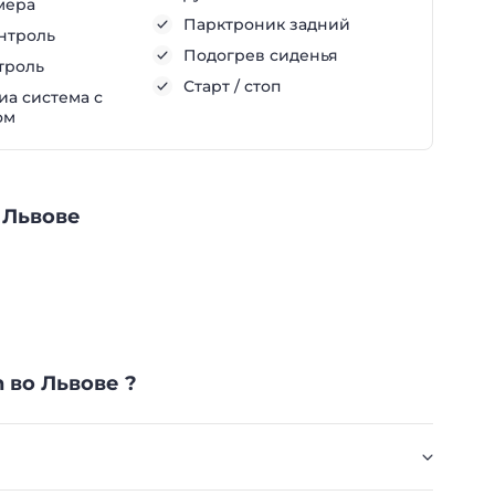
мера
Парктроник задний
нтроль
Подогрев сиденья
троль
Старт / стоп
а система с
ом
 Львове
 во Львове ?