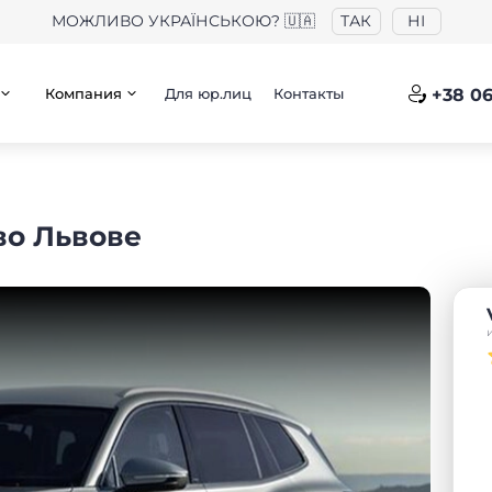
МОЖЛИВО УКРАЇНСЬКОЮ? 🇺🇦
ТАК
НІ
Компания
Для юр.лиц
Контакты
+38 06
во Львове