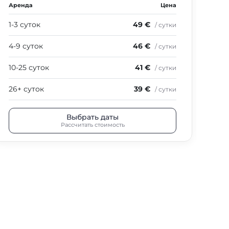
Аренда
Цена
Аре
1-3 суток
49 €
1-3
/ сутки
4-9 суток
46 €
4-9
/ сутки
10-25 суток
41 €
10-
/ сутки
26+ суток
39 €
26+
/ сутки
Выбрать даты
Рассчитать стоимость