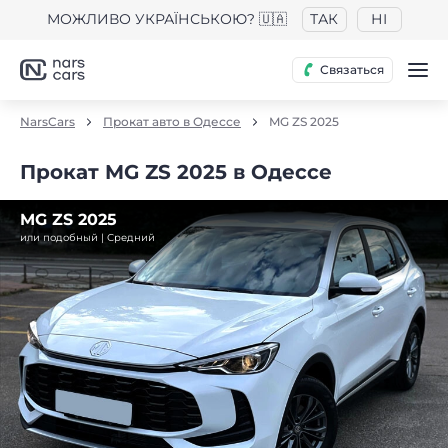
МОЖЛИВО УКРАЇНСЬКОЮ? 🇺🇦
ТАК
НІ
Связаться
NarsCars
Прокат авто в Одессе
MG ZS 2025
Прокат MG ZS 2025 в Одессе
MG ZS 2025
или подобный | Средний