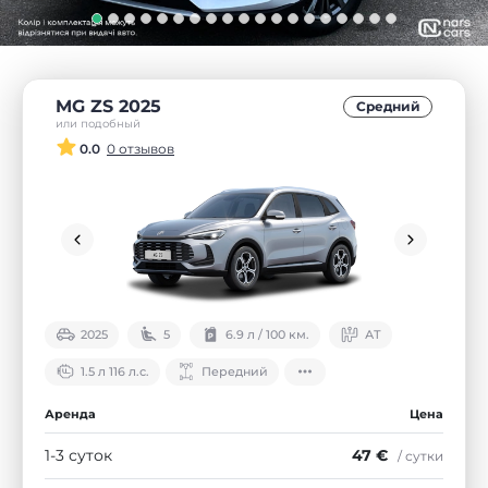
MG ZS 2025
Средний
или подобный
0.0
0 отзывов
2025
5
6.9 л / 100 км.
АТ
1.5 л 116 л.с.
Передний
Аренда
Цена
1-3 суток
47 €
/ сутки