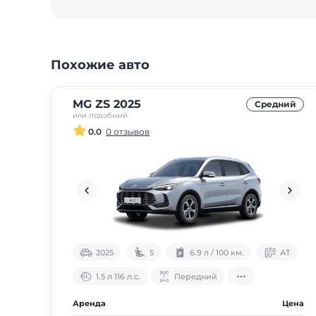
Похожие авто
MG ZS 2025
Средний
или подобный
0.0
0 отзывов
2025
5
6.9 л / 100 км.
АТ
1.5 л 116 л.с.
Передний
Аренда
Цена