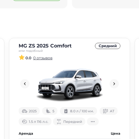
MG ZS 2025 Comfort
Средний
или подобный
0.0
0 отзывов
2025
5
8.0 л / 100 км.
АТ
1.5 л 116 л.с.
Передний
Аренда
Цена