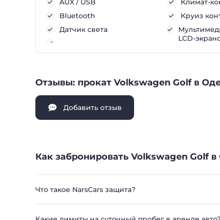
AUX / USB
Климат-ко
Bluetooth
Круиз кон
Датчик света
Мультимеди
LCD-экран
Отзывы: прокат Volkswagen Golf в Од
Добавить отзыв
Как забронировать Volkswagen Golf в
Что такое NarsCars защита?
Какие лимиты на суточный пробег в аренде авто