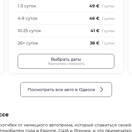
1-3 суток
49 €
/ сутки
4-9 суток
46 €
/ сутки
10-25 суток
41 €
/ сутки
26+ суток
38 €
/ сутки
Выбрать даты
Рассчитать стоимость
Посмотреть все авто в Одессе
ссе
 хэтчбек от немецкого автопрома, который славиться свое
 автомобилем года в Европе, США и Японии, и что примечате