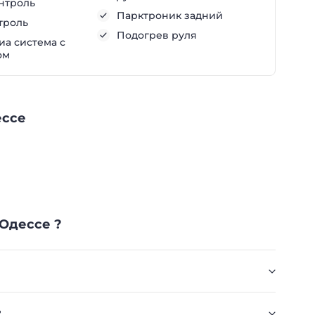
нтроль
Парктроник задний
троль
Подогрев руля
а система с
ом
ессе
 Одессе ?
?