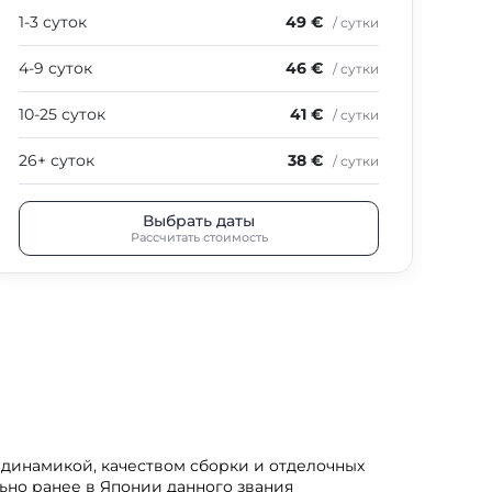
1-3 суток
49 €
1-3
/ сутки
4-9 суток
46 €
4-9
/ сутки
10-25 суток
41 €
10-
/ сутки
26+ суток
38 €
26+
/ сутки
Выбрать даты
Рассчитать стоимость
й динамикой, качеством сборки и отделочных
льно ранее в Японии данного звания