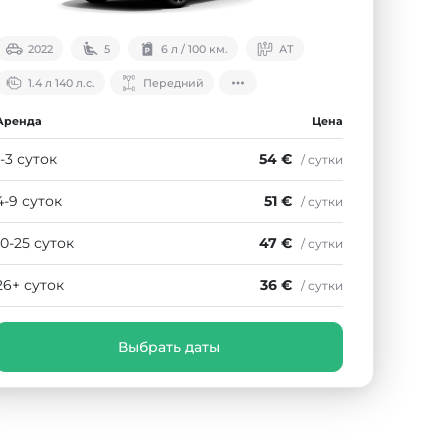
2022
5
6 л / 100 км.
АТ
1.4 л 140 л.с.
Передний
Аренда
Цена
1-3 суток
54 €
/ сутки
4-9 суток
51 €
/ сутки
10-25 суток
47 €
/ сутки
26+ суток
36 €
/ сутки
Выбрать даты