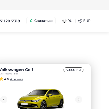
|
Связаться
RU
€
EUR
7 120 7318
Volkswagen Golf
Средний
или подобный
4.8
4 отзыва