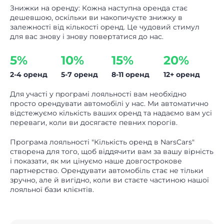
Знижки на оренду: Кожна наступна оренда стає
дешевшою, оскільки ви накопичуєте знижку в
залежності від кількості оренд. Це чудовий стимул
для вас знову і знову повертатися до нас.
5%
10%
15%
20%
2-4 оренд
5-7 оренд
8-11 оренд
12+ оренд
Для участі у програмі лояльності вам необхідно
просто орендувати автомобілі у нас. Ми автоматично
відстежуємо кількість ваших оренд та надаємо вам усі
переваги, коли ви досягаєте певних порогів.
Програма лояльності "Кількість оренд в NarsCars"
створена для того, щоб віддячити вам за вашу вірність
і показати, як ми цінуємо наше довгострокове
партнерство. Орендувати автомобіль стає не тільки
зручно, але й вигідно, коли ви стаєте частиною нашої
лояльної бази клієнтів.