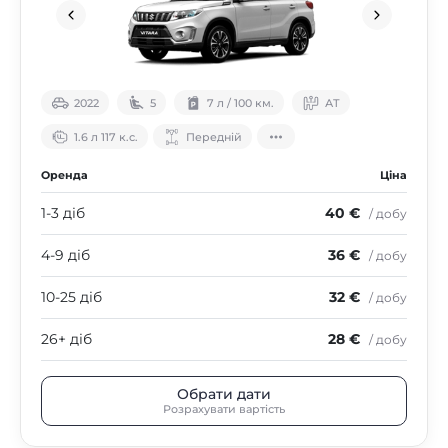
2022
5
7 л / 100 км.
АТ
1.6 л 117 к.с.
Передній
Оренда
Ціна
1-3 діб
40 €
/ добу
4-9 діб
36 €
/ добу
10-25 діб
32 €
/ добу
26+ діб
28 €
/ добу
Обрати дати
Розрахувати вартість