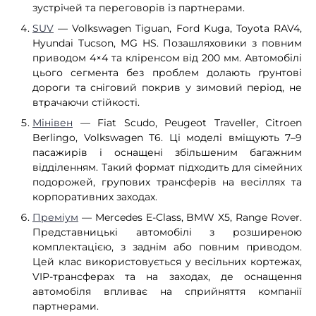
зустрічей та переговорів із партнерами.
SUV
— Volkswagen Tiguan, Ford Kuga, Toyota RAV4,
Hyundai Tucson, MG HS. Позашляховики з повним
приводом 4×4 та кліренсом від 200 мм. Автомобілі
цього сегмента без проблем долають ґрунтові
дороги та сніговий покрив у зимовий період, не
втрачаючи стійкості.
Мінівен
— Fiat Scudo, Peugeot Traveller, Citroen
Berlingo, Volkswagen T6. Ці моделі вміщують 7–9
пасажирів і оснащені збільшеним багажним
відділенням. Такий формат підходить для сімейних
подорожей, групових трансферів на весіллях та
корпоративних заходах.
Преміум
— Mercedes E-Class, BMW X5, Range Rover.
Представницькі автомобілі з розширеною
комплектацією, з заднім або повним приводом.
Цей клас використовується у весільних кортежах,
VIP-трансферах та на заходах, де оснащення
автомобіля впливає на сприйняття компанії
партнерами.