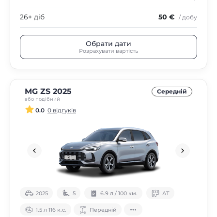
26+ діб
50 €
/ добу
Обрати дати
Розрахувати вартість
MG ZS 2025
Середнiй
або подібний
0.0
0 відгуків
2025
5
6.9 л / 100 км.
АТ
1.5 л 116 к.с.
Передній