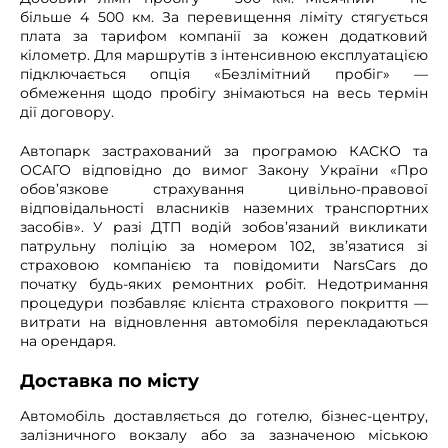
більше 4 500 км. За перевищення ліміту стягується
плата за тарифом компанії за кожен додатковий
кілометр. Для маршрутів з інтенсивною експлуатацією
підключається опція «Безлімітний пробіг» —
обмеження щодо пробігу знімаються на весь термін
дії договору.
Автопарк застрахований за програмою КАСКО та
ОСАГО відповідно до вимог Закону України «Про
обов’язкове страхування цивільно-правової
відповідальності власників наземних транспортних
засобів». У разі ДТП водій зобов’язаний викликати
патрульну поліцію за номером 102, зв’язатися зі
страховою компанією та повідомити NarsCars до
початку будь-яких ремонтних робіт. Недотримання
процедури позбавляє клієнта страхового покриття —
витрати на відновлення автомобіля перекладаються
на орендаря.
Доставка по місту
Автомобіль доставляється до готелю, бізнес-центру,
залізничного вокзалу або за зазначеною міською