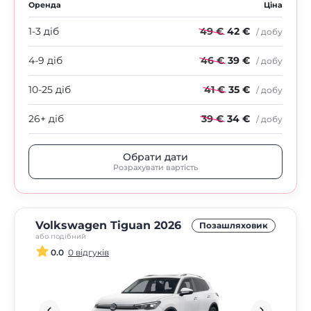
Оренда
Ціна
1-3 діб
49 €
42 €
/ добу
4-9 діб
46 €
39 €
/ добу
10-25 діб
41 €
35 €
/ добу
26+ діб
39 €
34 €
/ добу
Обрати дати
Розрахувати вартість
Volkswagen Tiguan 2026
Позашляховик
або подібний
0.0
0 відгуків