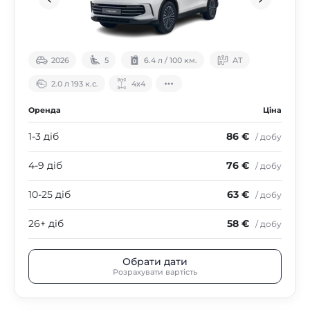
2026
5
6.4 л / 100 км.
АТ
2.0 л 193 к.с.
4х4
Оренда
Ціна
1-3 діб
86 €
/ добу
4-9 діб
76 €
/ добу
10-25 діб
63 €
/ добу
26+ діб
58 €
/ добу
Обрати дати
Розрахувати вартість