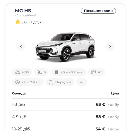
MG HS
Позашляховик
або подібний
5.0
1 відгук
2025
5
8.2 л / 100 км.
АТ
2.0 л 231 к.с.
Передній
Оренда
Ціна
1-3 діб
63 €
/ добу
4-9 діб
58 €
/ добу
10-25 діб
54 €
/ добу