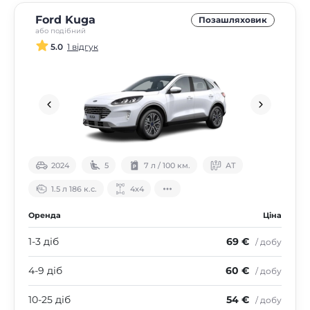
Ford Kuga
Позашляховик
або подібний
5.0
1 відгук
2024
5
7 л / 100 км.
АТ
1.5 л 186 к.с.
4х4
Оренда
Ціна
1-3 діб
69 €
/ добу
4-9 діб
60 €
/ добу
10-25 діб
54 €
/ добу