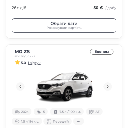
26+ діб
50 €
/ добу
Обрати дати
Розрахувати вартість
MG ZS
Економ
або подібний
5.0
1 відгук
2024
5
7.5 л / 100 км.
АТ
1.5 л 114 к.с.
Передній