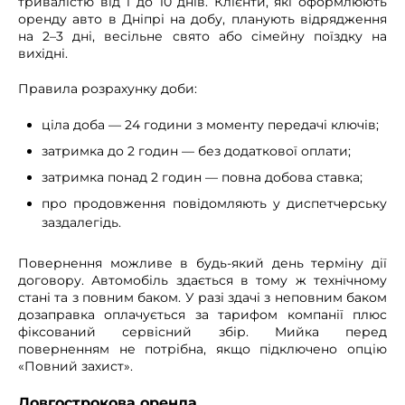
тривалістю від 1 до 10 днів. Клієнти, які оформлюють
оренду авто в Дніпрі на добу, планують відрядження
на 2–3 дні, весільне свято або сімейну поїздку на
вихідні.
Правила розрахунку доби:
ціла доба — 24 години з моменту передачі ключів;
затримка до 2 годин — без додаткової оплати;
затримка понад 2 годин — повна добова ставка;
про продовження повідомляють у диспетчерську
заздалегідь.
Повернення можливе в будь-який день терміну дії
договору. Автомобіль здається в тому ж технічному
стані та з повним баком. У разі здачі з неповним баком
дозаправка оплачується за тарифом компанії плюс
фіксований сервісний збір. Мийка перед
поверненням не потрібна, якщо підключено опцію
«Повний захист».
Довгострокова оренда