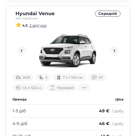
Hyundai Venue
Середнiй
або подібний
4.5
2 відгуки
2023
5
7 л / 100 км.
АТ
1.6 л 123 к.с.
Передній
Оренда
Ціна
1-3 діб
49 €
/ добу
4-9 діб
46 €
/ добу