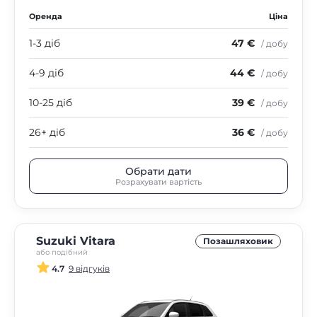
Оренда
Ціна
1-3 діб
47 €
/ добу
4-9 діб
44 €
/ добу
10-25 діб
39 €
/ добу
26+ діб
36 €
/ добу
Обрати дати
Розрахувати вартість
Suzuki Vitara
Позашляховик
або подібний
4.7
9 відгуків