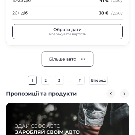
10-25 діб
41 €
/ добу
26+ діб
38 €
/ добу
Обрати дати
Розрахувати вартість
Більше авто
...
1
2
3
11
Вперед
Пропозиції та продукти
ЗДАЙ СВОЄ АВТО
ЗАРОБЛЯЙ СВОЇМ АВТО