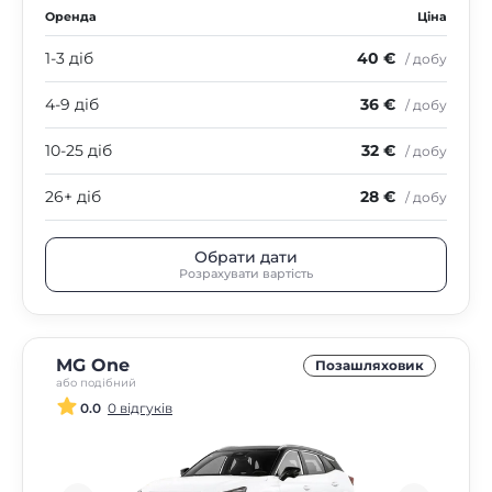
Оренда
Ціна
1-3 діб
40 €
/ добу
4-9 діб
36 €
/ добу
10-25 діб
32 €
/ добу
26+ діб
28 €
/ добу
Обрати дати
Розрахувати вартість
MG One
Позашляховик
або подібний
0.0
0 відгуків