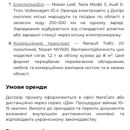
Електромобілі
— Nissan Leaf, Tesla Model S, Audi E-
Tron, Volkswagen ID.4. Оренда електроавто у Дніпрі
охоплює міські маршрути та поїздки по області з
запасом ходу 250–500 км на одному заряді.
Заряджання відбувається від стандартної розетки
або зарядної станції через міську електромережу.
Комерційний транспорт
— Renault Trafic (IV
покоління), Nissan NV1500. Вантажопідйомність цих
моделей сягає 1,2 т за об'єму кузова до 8 м³. Цей
формат передбачає перевезення обладнання,
меблів та комерційних вантажів містом та в межах
області.
Умови оренди
Договір прокату оформлюється в офісі NarsCars або
дистанційно через сервіс «Дія». Процедура займає 10–
15 хвилин. Вимоги до орендаря та перелік документів
визначені внутрішнім регламентом компанії та
відповідають українському законодавству.