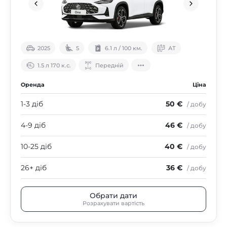
2025
5
6.1 л / 100 км.
АТ
1.5 л 170 к.с.
Передній
Оренда
Ціна
1-3 діб
50 €
/ добу
4-9 діб
46 €
/ добу
10-25 діб
40 €
/ добу
26+ діб
36 €
/ добу
Обрати дати
Розрахувати вартість