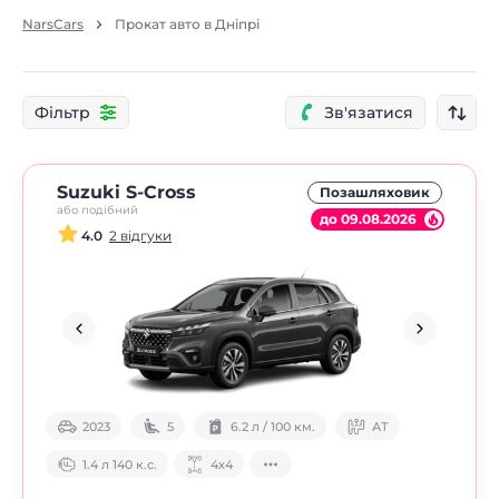
NarsCars
Прокат авто в Дніпрі
Фільтр
Зв'язатися
Suzuki S-Cross
Позашляховик
або подібний
до 09.08.2026
4.0
2 відгуки
2023
5
6.2 л / 100 км.
АТ
1.4 л 140 к.с.
4х4