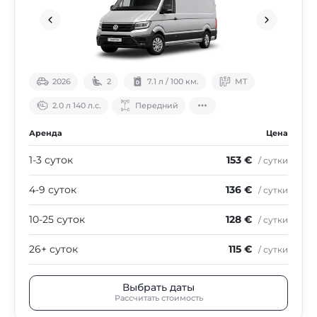
2026
2
7.1 л / 100 км.
МТ
2.0 л 140 л.с.
Передний
Аренда
Цена
1-3 суток
153 €
/ сутки
4-9 суток
136 €
/ сутки
10-25 суток
128 €
/ сутки
26+ суток
115 €
/ сутки
Выбрать даты
Рассчитать стоимость