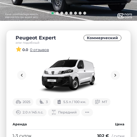
Peugeot Expert
Коммерческий
или подобный
0.0
0 отзывов
2025
3
5.5 л / 100 км.
МТ
2.0 л 145 л.с.
Передний
Аренда
Цена
1-3 суток
102 €
/ сутки