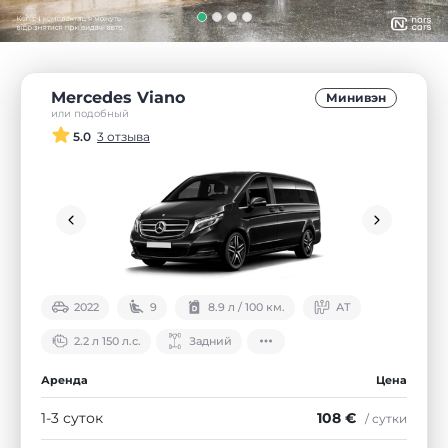
Mercedes Viano
Минивэн
или подобный
5.0
3 отзыва
2022
9
8.9 л / 100 км.
АТ
2.2 л 150 л.с.
Задний
Аренда
Цена
1-3 суток
108 €
/ сутки