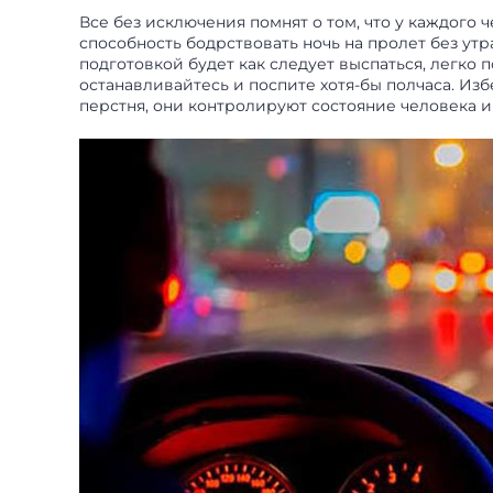
Все без исключения помнят о том, что у каждого 
способность бодрствовать ночь на пролет без ут
подготовкой будет как следует выспаться, легко
останавливайтесь и поспите хотя-бы полчаса. Из
перстня, они контролируют состояние человека 