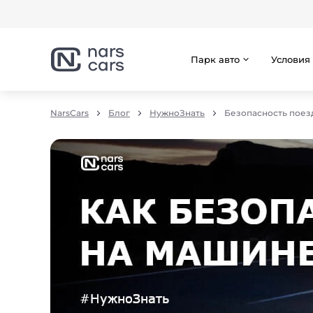
Парк авто
Условия
NarsCars
Блог
НужноЗнать
Безопасность поез