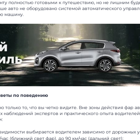
ту полностью готовыми к путешествию, но не лишним будет
аше авто не оборудовано системой автоматического управл
ую машину.
советы по поведению
о только то, что вы четко видите. Вне зоны действия фар а
их наблюдений экспертов и практического опыта водителей
и:
 видимости выбирается водителем зависимо от дорожных у
ас (ближний свет фар), до 90 км/час (дальний свет);