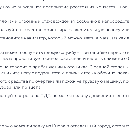
 ночью визуальное восприятие расстояния меняется – новы
а плечами огромный стаж вождения, особенно в непосредст
пользуйте в качестве ориентира разделительную полосу ил
тановится навигатор, который можно взять в
NarsCars
как 
чью может сослужить плохую службу – при ошибке первого 
я езда провоцирует сонное состояние и ведет к снижению 
се не говорит о приближении мотоцикла. С равной степень
 снимите ногу с педали газа и прижмитесь к обочине, пока
тного средства по очертаниям похож на грузовую машину, 
узова или прицепа;
йствуйте строго по ПДД: не меняя полосу движения, включи
ловую командировку из Киева в отдаленный город, оставьте