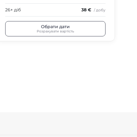
26+ діб
38 €
26+
/ добу
Обрати дати
Розрахувати вартість