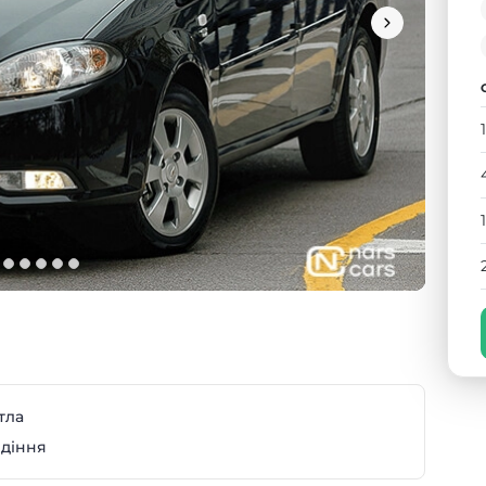
тла
идіння