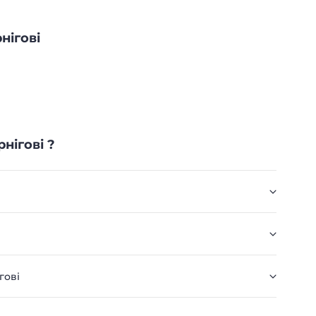
нігові
нігові ?
гові