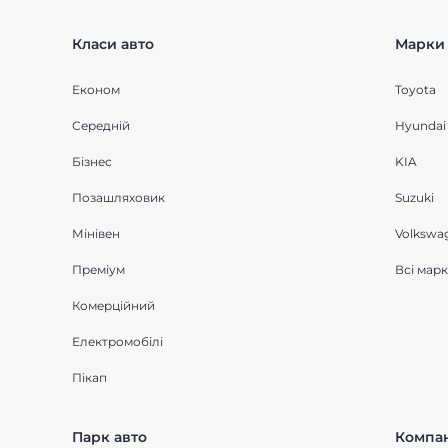
Класи авто
Марки 
Економ
Toyota
Середнiй
Hyundai
Бізнес
KIA
Позашляховик
Suzuki
Мінівен
Volkswa
Преміум
Всі мар
Комерційний
Електромобілі
Пікап
Парк авто
Компан