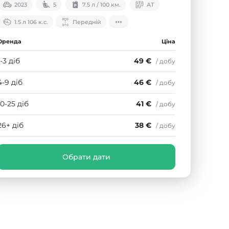
2023
5
7.5 л / 100 км.
АТ
1.5 л 106 к.с.
Передній
Оренда
Ціна
1-3 діб
49 €
/ добу
4-9 діб
46 €
/ добу
10-25 діб
41 €
/ добу
26+ діб
38 €
/ добу
Обрати дати