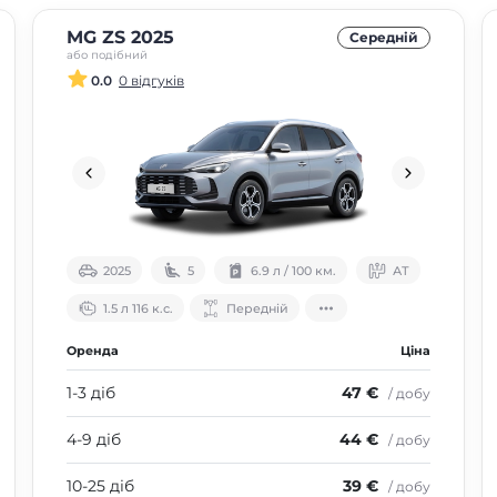
MG ZS 2025
Середнiй
або подібний
0.0
0 відгуків
2025
5
6.9 л / 100 км.
АТ
1.5 л 116 к.с.
Передній
Оренда
Ціна
1-3 діб
47 €
/ добу
4-9 діб
44 €
/ добу
10-25 діб
39 €
/ добу