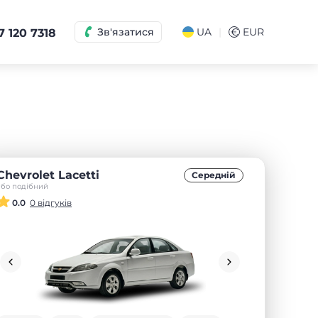
|
Зв'язатися
UA
€
EUR
7 120 7318
Chevrolet Lacetti
Середнiй
або подібний
0.0
0 відгуків