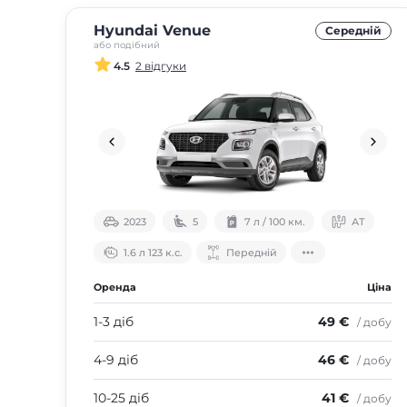
Hyundai Venue
Середнiй
або подібний
4.5
2 відгуки
2023
5
7 л / 100 км.
АТ
1.6 л 123 к.с.
Передній
Оренда
Ціна
1-3 діб
49 €
/ добу
4-9 діб
46 €
/ добу
10-25 діб
41 €
/ добу