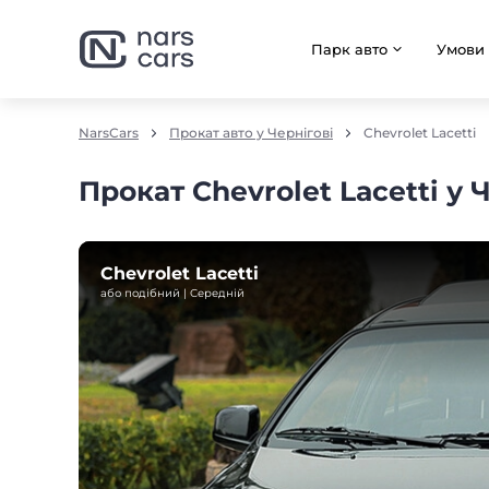
Парк авто
Умови
NarsCars
Прокат авто у Чернігові
Chevrolet Lacetti
Прокат Chevrolet Lacetti у 
Chevrolet Lacetti
або подібний | Середнiй