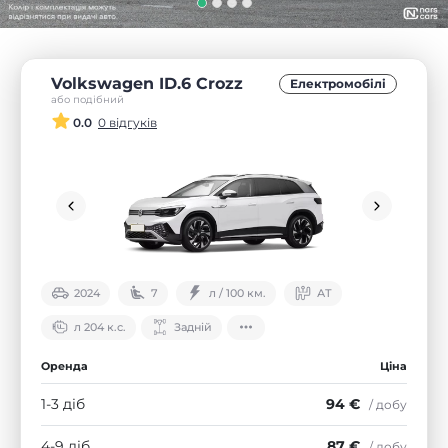
Volkswagen ID.6 Crozz
Електромобілі
або подібний
0.0
0 відгуків
2024
7
л / 100 км.
АТ
л 204 к.с.
Задній
Оренда
Ціна
1-3 діб
94 €
/ добу
4-9 діб
87 €
/ добу