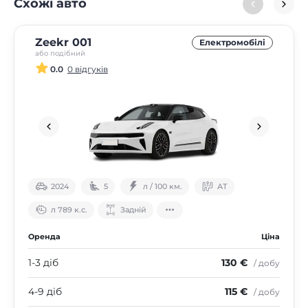
Схожі авто
Zeekr 001
Електромобілі
або подібний
0.0
0 відгуків
2024
5
л / 100 км.
АТ
л 789 к.с.
Задній
Оренда
Ціна
1-3 діб
130 €
/ добу
4-9 діб
115 €
/ добу