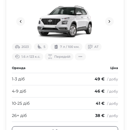
2023
5
7 л / 100 км.
АТ
1.6 л 123 к.с.
Передній
Оренда
Ціна
1-3 діб
49 €
/ добу
4-9 діб
46 €
/ добу
10-25 діб
41 €
/ добу
26+ діб
38 €
/ добу