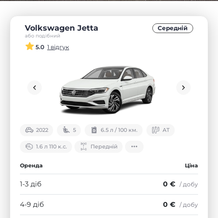
Volkswagen Jetta
Середнiй
або подібний
5.0
1 відгук
2022
5
6.5 л / 100 км.
АТ
1.6 л 110 к.с.
Передній
Оренда
Ціна
1-3 діб
0 €
/ добу
4-9 діб
0 €
/ добу