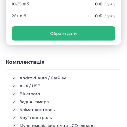
10-25 діб
0 €
/ добу
26+ діб
0 €
/ добу
Обрати дати
Комплектація
Android Auto / CarPlay
AUX / USB
Bluetooth
Задня камера
Клімат-контроль
Круїз контроль
Мультимедіа система з LCD-екрано