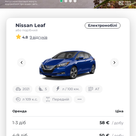
Nissan Leaf
Електромобілі
або подібний
4.8
9 відгуків
2021
5
л / 100 км.
АТ
л 109 к.с.
Передній
Оренда
Ціна
1-3 діб
58 €
/ добу
4-9 діб
50 €
/ добу