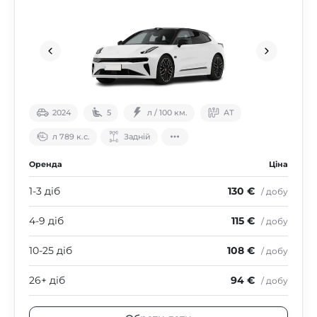
2024
5
л / 100 км.
АТ
л 789 к.с.
Задній
Оренда
Ціна
1-3 діб
130 €
/ добу
4-9 діб
115 €
/ добу
10-25 діб
108 €
/ добу
26+ діб
94 €
/ добу