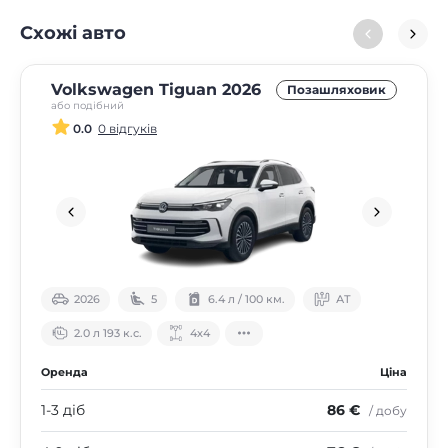
Схожі авто
Volkswagen Tiguan 2026
Позашляховик
або подібний
0.0
0 відгуків
2026
5
6.4 л / 100 км.
АТ
2.0 л 193 к.с.
4х4
Оренда
Ціна
1-3 діб
86 €
/ добу