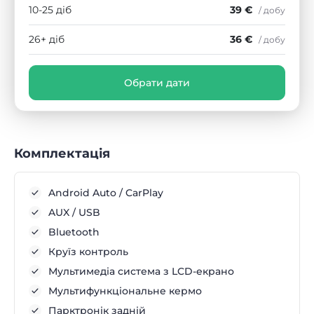
10-25 діб
39 €
/ добу
26+ діб
36 €
/ добу
Обрати дати
Комплектація
Android Auto / CarPlay
AUX / USB
Bluetooth
Круїз контроль
Мультимедіа система з LCD-екрано
Мультифункціональне кермо
Парктронік задній