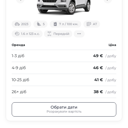
2023
5
7 л / 100 км.
АТ
1.6 л 123 к.с.
Передній
Оренда
Ціна
1-3 діб
49 €
/ добу
4-9 діб
46 €
/ добу
10-25 діб
41 €
/ добу
26+ діб
38 €
/ добу
Обрати дати
Розрахувати вартість