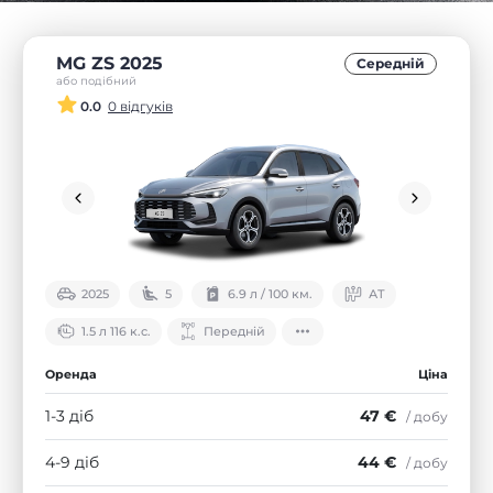
MG ZS 2025
Середнiй
або подібний
0.0
0 відгуків
2025
5
6.9 л / 100 км.
АТ
1.5 л 116 к.с.
Передній
Оренда
Ціна
1-3 діб
47 €
/ добу
4-9 діб
44 €
/ добу