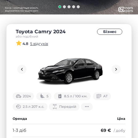
Toyota Camry 2024
Бізнес
або подібний
4.8
5 відгуків
2024
5
8.5 л / 100 км.
АТ
2.5 л 207 к.с.
Передній
Оренда
Ціна
1-3 діб
69 €
/ добу