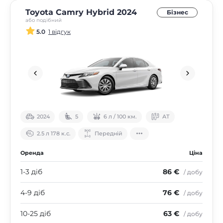
Toyota Camry Hybrid 2024
Бізнес
або подібний
5.0
1 відгук
2024
5
6 л / 100 км.
АТ
2.5 л 178 к.с.
Передній
Оренда
Ціна
1-3 діб
86 €
/ добу
4-9 діб
76 €
/ добу
10-25 діб
63 €
/ добу