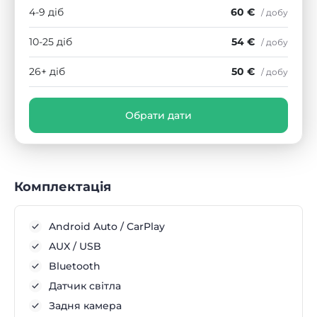
4-9 діб
60 €
/ добу
10-25 діб
54 €
/ добу
26+ діб
50 €
/ добу
Обрати дати
Комплектація
Android Auto / CarPlay
AUX / USB
Bluetooth
Датчик світла
Задня камера