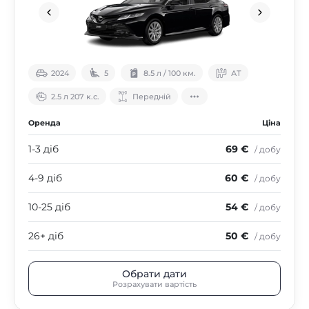
2024
5
8.5 л / 100 км.
АТ
2.5 л 207 к.с.
Передній
Оренда
Ціна
1-3 діб
69 €
/ добу
4-9 діб
60 €
/ добу
10-25 діб
54 €
/ добу
26+ діб
50 €
/ добу
Обрати дати
Розрахувати вартість