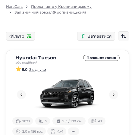
NarsCars
Прокат авто у Кропивницькому
Залізничний вокзал(Кропивницький)
Фільтр
Зв'язатися
Hyundai Tucson
Позашляховик
або подібний
5.0
3 відгуки
2023
5
9 л / 100 км.
АТ
2.0 л 156 к.с.
4х4