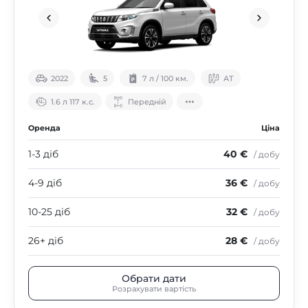
2022
5
7 л / 100 км.
АТ
1.6 л 117 к.с.
Передній
Оренда
Ціна
1-3 діб
40 €
/ добу
4-9 діб
36 €
/ добу
10-25 діб
32 €
/ добу
26+ діб
28 €
/ добу
Обрати дати
Розрахувати вартість