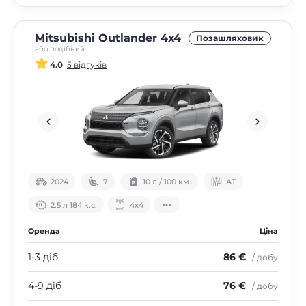
Mitsubishi Outlander 4х4
Позашляховик
або подібний
4.0
5 відгуків
2024
7
10 л / 100 км.
АТ
2.5 л 184 к.с.
4х4
Оренда
Ціна
1-3 діб
86 €
/ добу
4-9 діб
76 €
/ добу