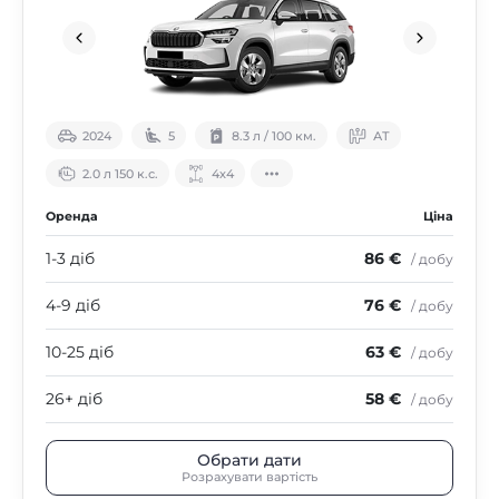
2024
5
8.3 л / 100 км.
АТ
2.0 л 150 к.с.
4х4
Оренда
Ціна
1-3 діб
86 €
/ добу
4-9 діб
76 €
/ добу
10-25 діб
63 €
/ добу
26+ діб
58 €
/ добу
Обрати дати
Розрахувати вартість