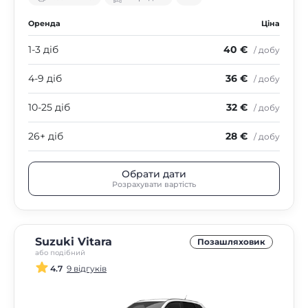
Оренда
Ціна
1-3 діб
40 €
/ добу
4-9 діб
36 €
/ добу
10-25 діб
32 €
/ добу
26+ діб
28 €
/ добу
Обрати дати
Розрахувати вартість
Suzuki Vitara
Позашляховик
або подібний
4.7
9 відгуків