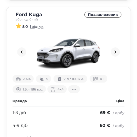
Ford Kuga
Позашляховик
або подібний
5.0
1 відгук
2024
5
7 л / 100 км.
АТ
1.5 л 186 к.с.
4х4
Оренда
Ціна
1-3 діб
69 €
/ добу
4-9 діб
60 €
/ добу