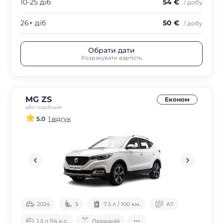
10-25 діб
54 €
/ добу
26+ діб
50 €
/ добу
Обрати дати
Розрахувати вартість
MG ZS
Економ
або подібний
5.0
1 відгук
2024
5
7.5 л / 100 км.
АТ
1.5 л 114 к.с.
Передній