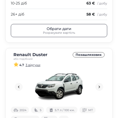
10-25 діб
63 €
/ добу
26+ діб
58 €
/ добу
Обрати дати
Розрахувати вартість
Renault Duster
Позашляховик
або подібний
4.7
3 відгуки
2024
5
5.7 л / 100 км.
МТ