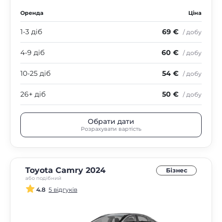
Оренда
Ціна
1-3 діб
69 €
/ добу
4-9 діб
60 €
/ добу
10-25 діб
54 €
/ добу
26+ діб
50 €
/ добу
Обрати дати
Розрахувати вартість
Toyota Camry 2024
Бізнес
або подібний
4.8
5 відгуків