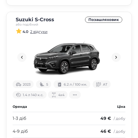
Suzuki S-Cross
Позашляховик
або подібний
4.0
2 відгуки
2023
5
6.2 л / 100 км.
АТ
1.4 л 140 к.с.
4х4
Оренда
Ціна
1-3 діб
49 €
/ добу
4-9 діб
46 €
/ добу