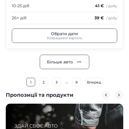
10-25 діб
41 €
/ добу
26+ діб
39 €
/ добу
Обрати дати
Розрахувати вартість
Більше авто
...
1
2
3
9
Вперед
Пропозиції та продукти
ЗДАЙ СВОЄ АВТО