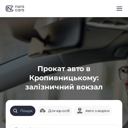
Прокат авто в
Кропивницькому:
залізничний вокзал
Пошук
Для юр.осіб
Авто з водієм