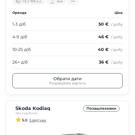
1.5 л 109 к.с.
4х4
Оренда
Ціна
1-3 діб
50 €
/ добу
4-9 діб
46 €
/ добу
10-25 діб
40 €
/ добу
26+ діб
36 €
/ добу
Обрати дати
Розрахувати вартість
Skoda Kodiaq
Позашляховик
або подібний
5.0
3 відгуки