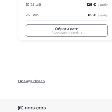
10-25 діб
128 €
/ добу
26+ діб
115 €
/ добу
Обрати дати
Розрахувати вартість
Оренда Nissan