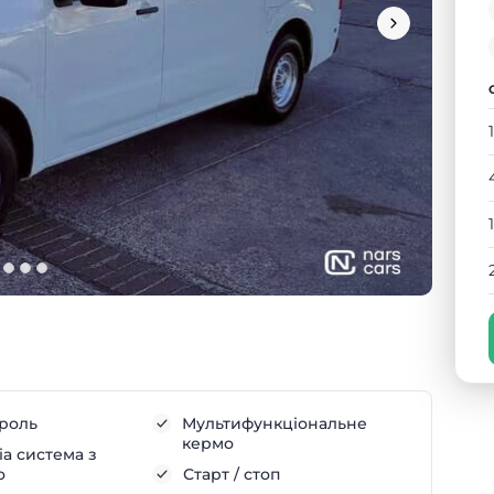
троль
Мультифункціональне
кермо
а система з
о
Старт / стоп