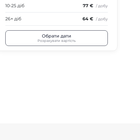
10-25 діб
77 €
10-
/ добу
26+ діб
64 €
26+
/ добу
Обрати дати
Розрахувати вартість