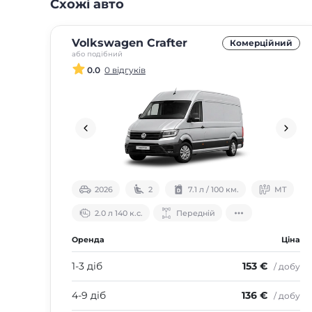
Схожі авто
Volkswagen Crafter
Комерційний
або подібний
0.0
0 відгуків
2026
2
7.1 л / 100 км.
МТ
2.0 л 140 к.с.
Передній
Оренда
Ціна
1-3 діб
153 €
/ добу
4-9 діб
136 €
/ добу