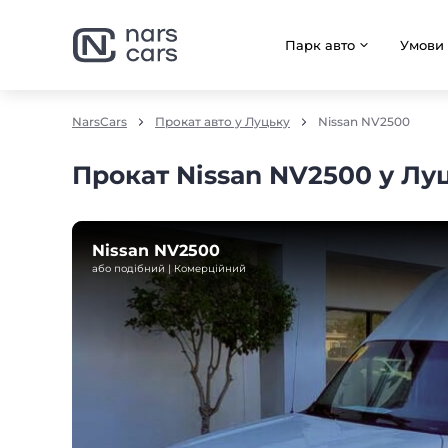
Парк авто
Умови
NarsCars
Прокат авто у Луцьку
Nissan NV2500
Прокат Nissan NV2500 у Лу
Nissan NV2500
або подібний | Комерційний