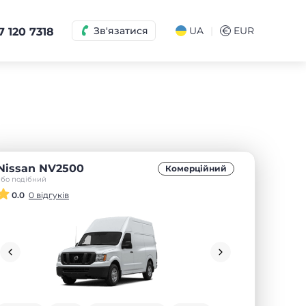
|
Зв'язатися
UA
€
EUR
7 120 7318
Nissan NV2500
Комерційний
або подібний
0.0
0 відгуків