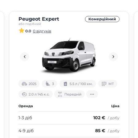
Peugeot Expert
Комерційний
або подібний
0.0
0 відгуків
2025
3
5.5 л / 100 км.
МТ
2.0 л 145 к.с.
Передній
Оренда
Ціна
1-3 діб
102 €
/ добу
4-9 діб
85 €
/ добу