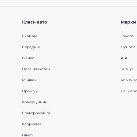
Класи авто
Марки 
Економ
Toyota
Середнiй
Hyundai
Бізнес
KIA
Позашляховик
Suzuki
Мінівен
Volkswa
Преміум
Всі мар
Комерційний
Електромобілі
Кабріолет
Пікап