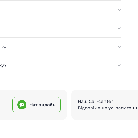
ьку
ку?
Наш Call-center
Чат онлайн
Відповімо на усі запитанн