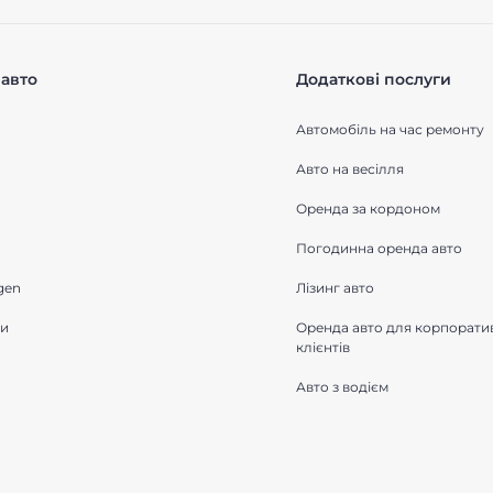
авто
Додаткові послуги
Автомобіль на час ремонту
Авто на весілля
Оренда за кордоном
Погодинна оренда авто
gen
Лізинг авто
ки
Оренда авто для корпорати
клієнтів
Авто з водієм