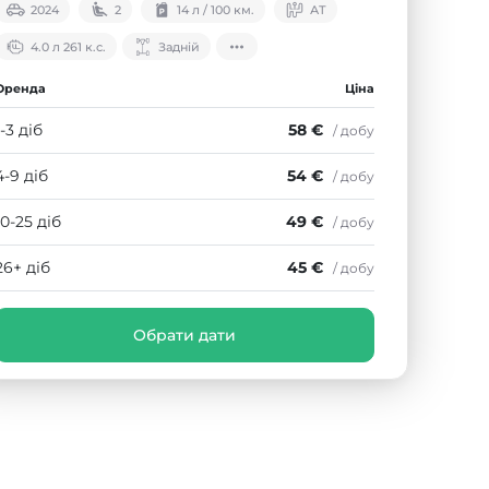
2024
2
14 л / 100 км.
АТ
4.0 л 261 к.с.
Задній
Оренда
Ціна
1-3 діб
58 €
/ добу
4-9 діб
54 €
/ добу
10-25 діб
49 €
/ добу
26+ діб
45 €
/ добу
Обрати дати