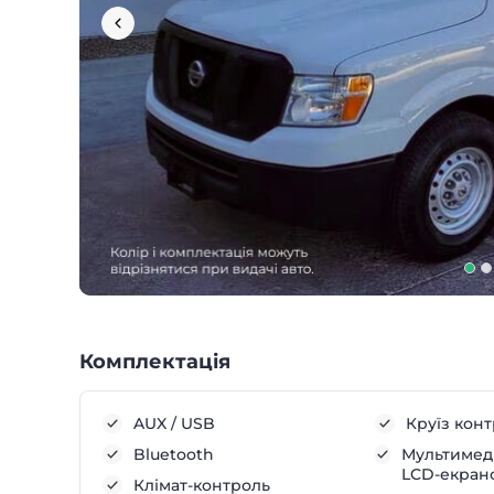
Комплектація
AUX / USB
Круїз кон
Bluetooth
Мультимеді
LCD-екран
Клімат-контроль