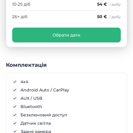
10-25 діб
54 €
/ добу
26+ діб
50 €
/ добу
Обрати дати
Комплектація
4x4
Android Auto / CarPlay
AUX / USB
Bluetooth
Безключовий доступ
Датчик світла
Задня камера