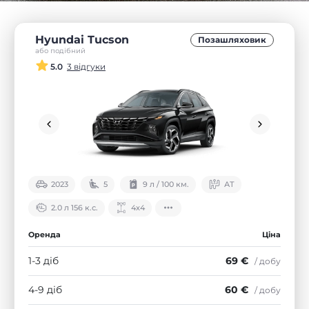
Hyundai Tucson
Позашляховик
або подібний
5.0
3 відгуки
2023
5
9 л / 100 км.
АТ
2.0 л 156 к.с.
4х4
Оренда
Ціна
1-3 діб
69 €
/ добу
4-9 діб
60 €
/ добу