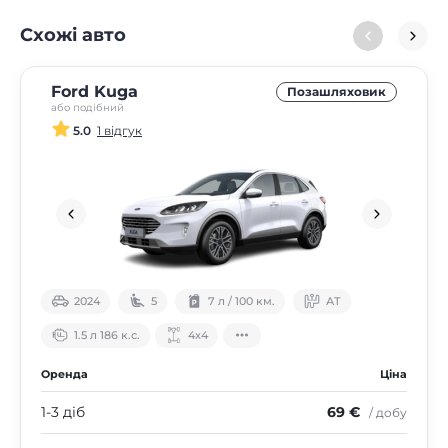
Схожі авто
Ford Kuga
Позашляховик
або подібний
5.0
1 відгук
2024
5
7 л / 100 км.
АТ
1.5 л 186 к.с.
4х4
Оренда
Ціна
1-3 діб
69 €
/ добу