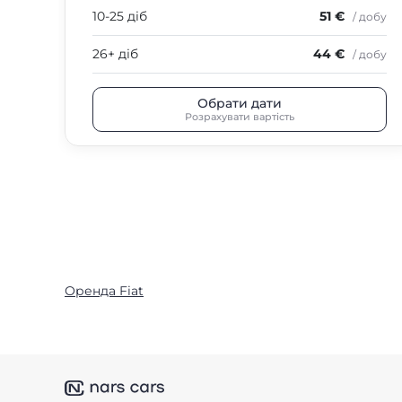
10-25 діб
51 €
/ добу
26+ діб
44 €
/ добу
Обрати дати
Розрахувати вартість
Оренда Fiat