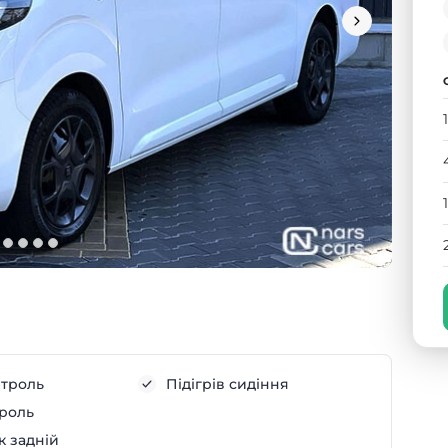
нтроль
Підігрів сидіння
троль
к задній