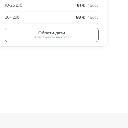
10-25 діб
81 €
10-
/ добу
26+ діб
68 €
26+
/ добу
Обрати дати
Розрахувати вартість