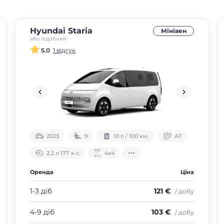
Hyundai Staria
Мінівен
або подібний
5.0
1 відгук
2023
9
10 л / 100 км.
АТ
2.2 л 177 к.с.
4х4
Оренда
Ціна
1-3 діб
121 €
/ добу
4-9 діб
103 €
/ добу