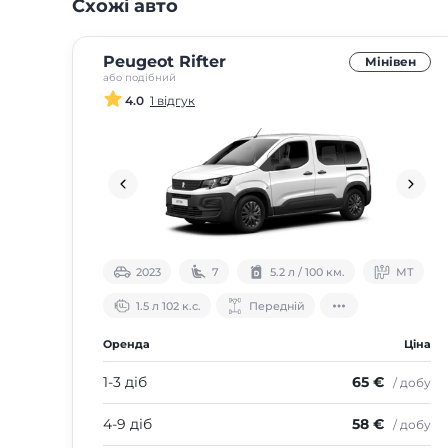
Схожі авто
Peugeot Rifter
Мінівен
або подібний
4.0
1 відгук
2023
7
5.2 л / 100 км.
МТ
1.5 л 102 к.с.
Передній
Оренда
Ціна
1-3 діб
65 €
/ добу
4-9 діб
58 €
/ добу