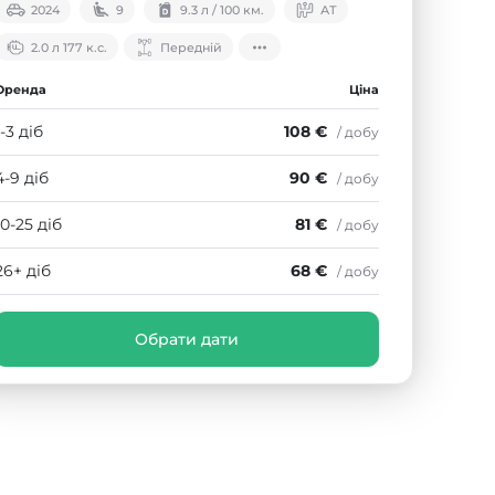
2024
9
9.3 л / 100 км.
АТ
2.0 л 177 к.с.
Передній
Оренда
Ціна
1-3 діб
108 €
/ добу
4-9 діб
90 €
/ добу
10-25 діб
81 €
/ добу
26+ діб
68 €
/ добу
Обрати дати