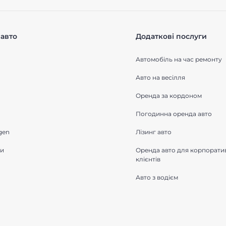
авто
Додаткові послуги
Автомобіль на час ремонту
Авто на весілля
Оренда за кордоном
Погодинна оренда авто
gen
Лізинг авто
ки
Оренда авто для корпорати
клієнтів
Авто з водієм