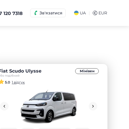
|
Зв'язатися
UA
€
EUR
7 120 7318
Fiat Scudo Ulysse
Мінівен
або подібний
5.0
1 відгук