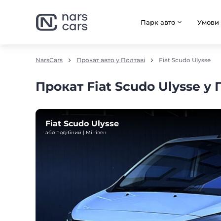
Парк авто
Умови
NarsCars
Прокат авто у Полтаві
Fiat Scudo Ulysse
Прокат Fiat Scudo Ulysse у 
Fiat Scudo Ulysse
або подібний | Мінівен