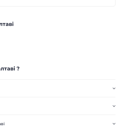
лтаві
лтаві ?
аві