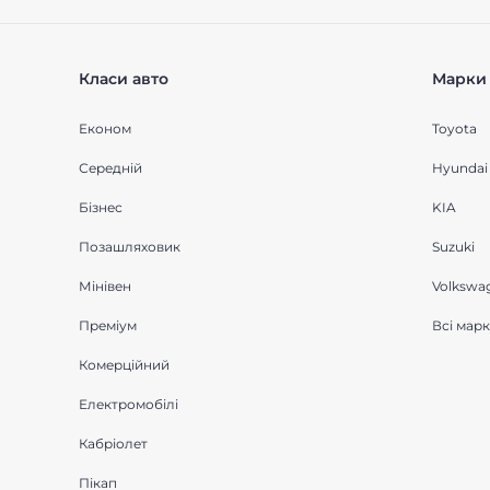
Класи авто
Марки 
Економ
Toyota
Середнiй
Hyundai
Бізнес
KIA
Позашляховик
Suzuki
Мінівен
Volkswa
Преміум
Всі мар
Комерційний
Електромобілі
Кабріолет
Пікап