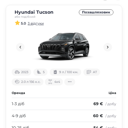
Hyundai Tucson
Позашляховик
або подібний
5.0
3 відгуки
2023
5
9 л / 100 км.
АТ
2.0 л 156 к.с.
4х4
Оренда
Ціна
1-3 діб
69 €
/ добу
4-9 діб
60 €
/ добу
10-25 діб
54 €
/ добу