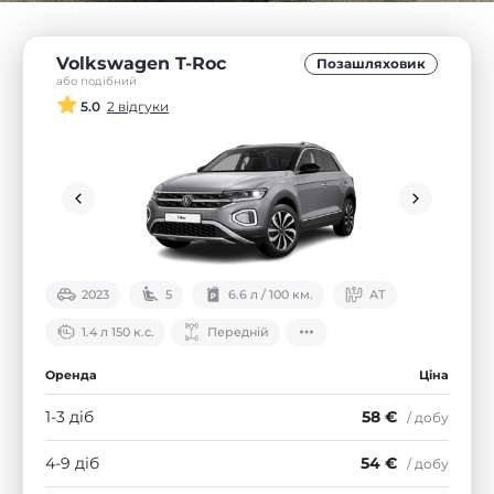
Volkswagen T-Roc
Позашляховик
або подібний
5.0
2 відгуки
2023
5
6.6 л / 100 км.
АТ
1.4 л 150 к.с.
Передній
Оренда
Ціна
1-3 діб
58 €
/ добу
4-9 діб
54 €
/ добу