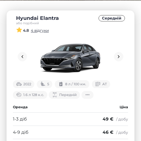
Hyundai Elantra
Середнiй
або подібний
4.8
4 відгуки
2022
5
8 л / 100 км.
АТ
1.6 л 128 к.с.
Передній
Оренда
Ціна
1-3 діб
49 €
/ добу
4-9 діб
46 €
/ добу