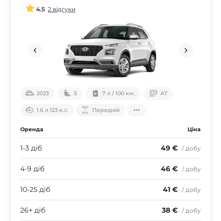
4.5
2 відгуки
2023
5
7 л / 100 км.
АТ
1.6 л 123 к.с.
Передній
Оренда
Ціна
1-3 діб
49 €
/ добу
4-9 діб
46 €
/ добу
10-25 діб
41 €
/ добу
26+ діб
38 €
/ добу