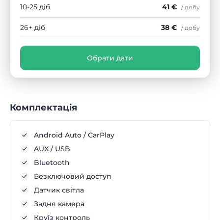
10-25 діб
41 €
/ добу
26+ діб
38 €
/ добу
Обрати дати
Комплектація
Android Auto / CarPlay
AUX / USB
Bluetooth
Безключовий доступ
Датчик світла
Задня камера
Круїз контроль