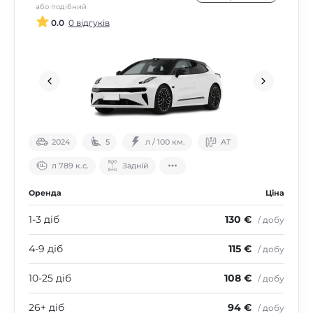
або подібний
0.0
0 відгуків
2024
5
л / 100 км.
АТ
л 789 к.с.
Задній
Оренда
Ціна
1-3 діб
130 €
/ добу
4-9 діб
115 €
/ добу
10-25 діб
108 €
/ добу
26+ діб
94 €
/ добу