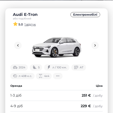
Audi E-Tron
Електромобілі
або подібний
5.0
1 відгук
2024
5
л / 100 км.
АТ
л 408 к.с.
4х4
Оренда
Ціна
1-3 діб
251 €
/ добу
4-9 діб
229 €
/ добу