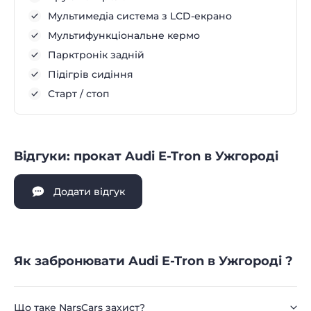
Мультимедіа система з LCD-екрано
Мультифункціональне кермо
Парктронік задній
Підігрів сидіння
Старт / стоп
Відгуки: прокат Audi E-Tron в Ужгороді
Додати відгук
Як забронювати Audi E-Tron в Ужгороді ?
Що таке NarsCars захист?