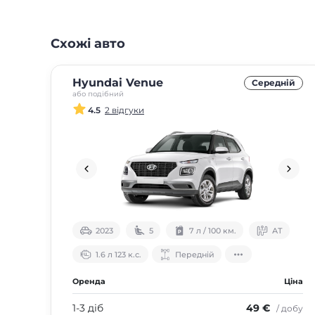
Схожі авто
Hyundai Venue
Середнiй
або подібний
4.5
2 відгуки
2023
5
7 л / 100 км.
АТ
1.6 л 123 к.с.
Передній
Оренда
Ціна
1-3 діб
49 €
/ добу