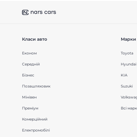
Класи авто
Марки 
Економ
Toyota
Середнiй
Hyundai
Бізнес
KIA
Позашляховик
Suzuki
Мінівен
Volkswa
Преміум
Всі мар
Комерційний
Електромобілі