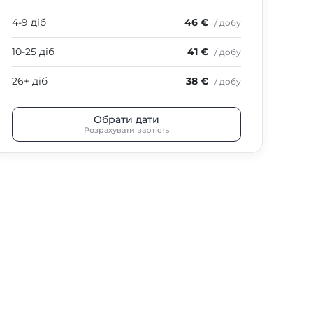
4-9 діб
46 €
4-9
/ добу
10-25 діб
41 €
10-
/ добу
26+ діб
38 €
26+
/ добу
Обрати дати
Розрахувати вартість