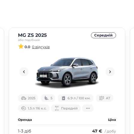
MG ZS 2025
Середнiй
або подібний
0.0
0 відгуків
2025
5
6.9 л / 100 км.
АТ
1.5 л 116 к.с.
Передній
Оренда
Ціна
1-3 діб
47 €
/ добу