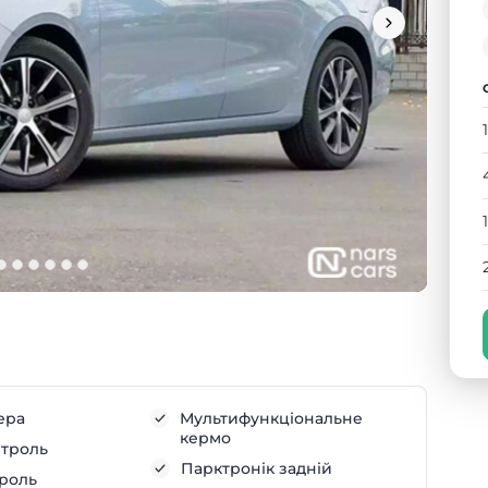
ера
Мультифункціональне
кермо
нтроль
Парктронік задній
троль