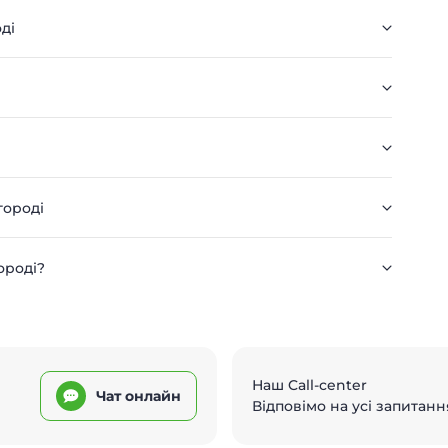
ді
городі
ороді?
Наш Call-center
Чат онлайн
Відповімо на усі запитанн