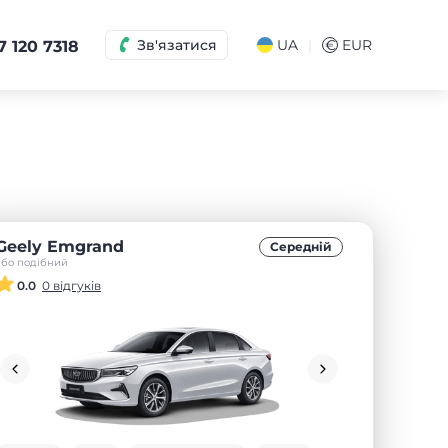
|
Зв'язатися
UA
€
EUR
7 120 7318
Geely Emgrand
Середнiй
або подібний
0.0
0 відгуків