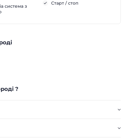
Старт / стоп
а система з
о
роді
роді ?