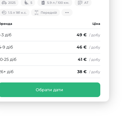
2025
5
5.9 л / 100 км.
АТ
1.5 л 181 к.с.
Передній
Оренда
Ціна
1-3 діб
49 €
/ добу
4-9 діб
46 €
/ добу
10-25 діб
41 €
/ добу
26+ діб
38 €
/ добу
Обрати дати