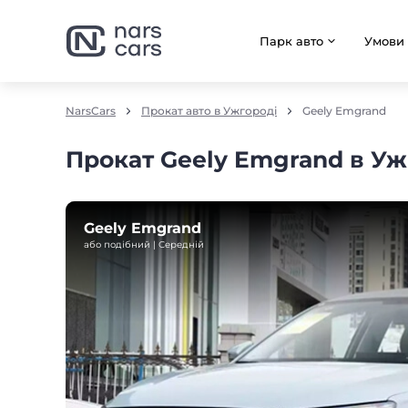
Парк авто
Умови
NarsCars
Прокат авто в Ужгороді
Geely Emgrand
Прокат Geely Emgrand в Уж
Geely Emgrand
або подібний | Середнiй