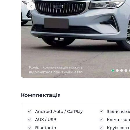
Комплектація
Android Auto / CarPlay
Задня кам
AUX / USB
Клімат-ко
Bluetooth
Круїз кон