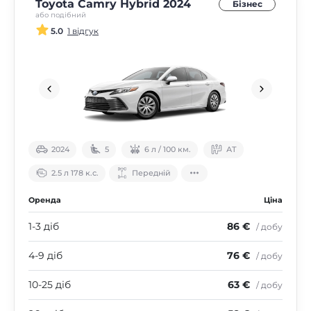
Toyota Camry Hybrid 2024
Бізнес
або подібний
5.0
1 відгук
2024
5
6 л / 100 км.
АТ
2.5 л 178 к.с.
Передній
Оренда
Ціна
1-3 діб
86 €
/ добу
4-9 діб
76 €
/ добу
10-25 діб
63 €
/ добу