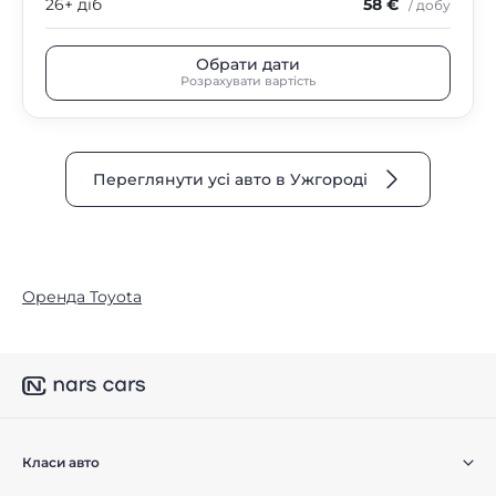
26+ діб
58 €
/ добу
Обрати дати
Розрахувати вартість
Переглянути усі авто в Ужгороді
Оренда Toyota
Класи авто