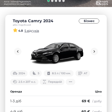
Toyota Camry 2024
Бізнес
або подібний
4.8
5 відгуків
2024
5
8.5 л / 100 км.
АТ
2.5 л 207 к.с.
Передній
Оренда
Ціна
1-3 діб
69 €
/ добу
4-9 діб
60 €
/ добу