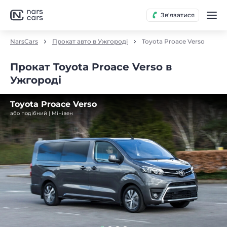
Зв'язатися
NarsCars
Прокат авто в Ужгороді
Toyota Proace Verso
Прокат Toyota Proace Verso в
Ужгороді
Toyota Proace Verso
або подібний | Мінівен