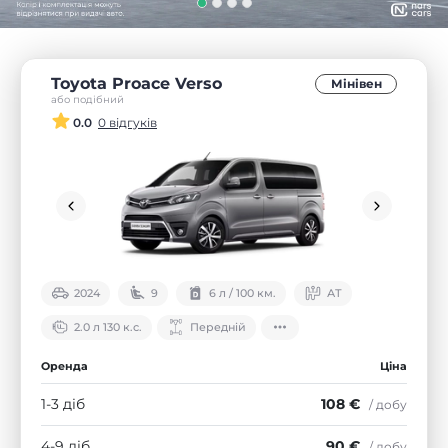
Toyota Proace Verso
Мінівен
або подібний
0.0
0 відгуків
2024
9
6 л / 100 км.
АТ
2.0 л 130 к.с.
Передній
Оренда
Ціна
1-3 діб
108 €
/ добу
4-9 діб
90 €
/ добу