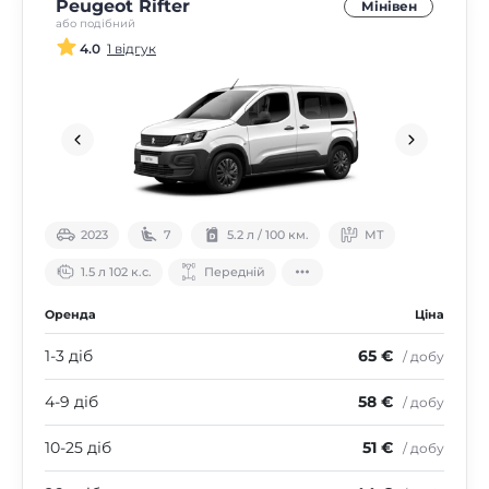
Peugeot Rifter
Мінівен
або подібний
4.0
1 відгук
2023
7
5.2 л / 100 км.
МТ
1.5 л 102 к.с.
Передній
Оренда
Ціна
1-3 діб
65 €
/ добу
4-9 діб
58 €
/ добу
10-25 діб
51 €
/ добу