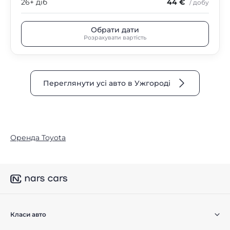
26+ діб
44 €
/ добу
Обрати дати
Розрахувати вартість
Переглянути усі авто в Ужгороді
Оренда Toyota
Класи авто