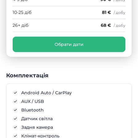
10-25 діб
81 €
/ добу
26+ діб
68 €
/ добу
Обрати дати
Комплектація
Android Auto / CarPlay
AUX / USB
Bluetooth
Датчик світла
Задня камера
Клімат-контроль