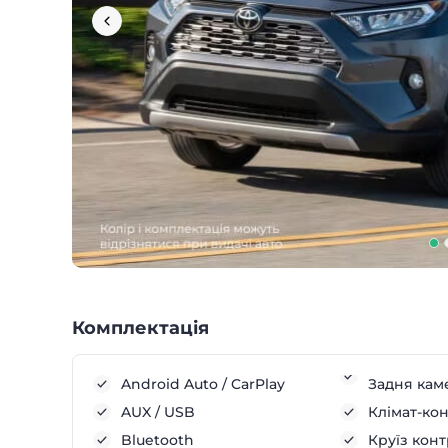
Комплектація
Android Auto / CarPlay
Задня кам
AUX / USB
Клімат-ко
Bluetooth
Круїз кон