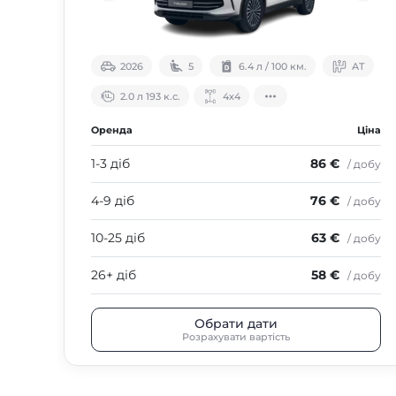
2026
5
6.4 л / 100 км.
АТ
2.0 л 193 к.с.
4х4
Оренда
Ціна
1-3 діб
86 €
/ добу
4-9 діб
76 €
/ добу
10-25 діб
63 €
/ добу
26+ діб
58 €
/ добу
Обрати дати
Розрахувати вартість