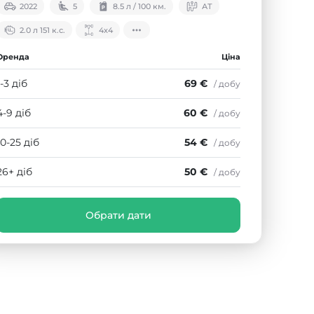
2022
5
8.5 л / 100 км.
АТ
2.0 л 151 к.с.
4х4
Оренда
Ціна
1-3 діб
69 €
/ добу
4-9 діб
60 €
/ добу
10-25 діб
54 €
/ добу
26+ діб
50 €
/ добу
Обрати дати