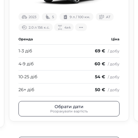
2023
5
9 л / 100 км.
АТ
2.0 л 156 к.с.
4х4
Оренда
Ціна
1-3 діб
69 €
/ добу
4-9 діб
60 €
/ добу
10-25 діб
54 €
/ добу
26+ діб
50 €
/ добу
Обрати дати
Розрахувати вартість