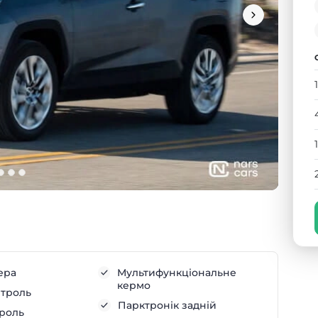
ера
Мультифункціональне
кермо
нтроль
Парктронік задній
троль