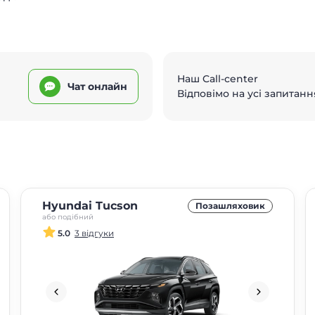
Наш Call-center
Чат онлайн
Відповімо на усі запитанн
Hyundai Tucson
Позашляховик
або подібний
5.0
3 відгуки