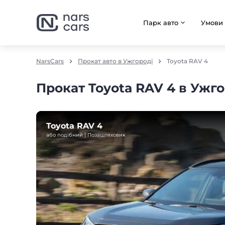
Парк авто
Умови
NarsCars
Прокат авто в Ужгороді
Toyota RAV 4
Прокат Toyota RAV 4 в Ужг
Toyota RAV 4
або подібний | Позашляховик