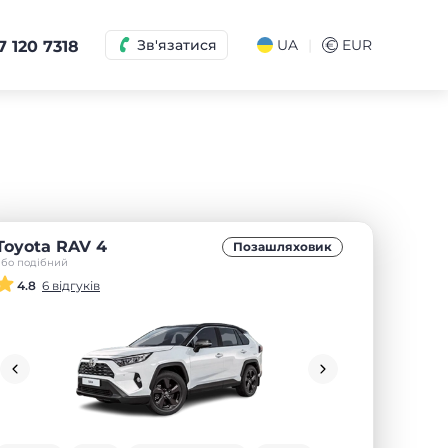
|
Зв'язатися
UA
€
EUR
7 120 7318
Toyota RAV 4
Позашляховик
або подібний
4.8
6 відгуків