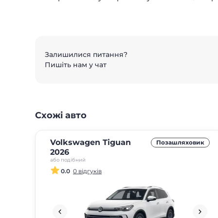
Залишилися питання?
Пишіть нам у чат
Схожі авто
Volkswagen Tiguan
Позашляховик
2026
або подібний
0.0
0 відгуків