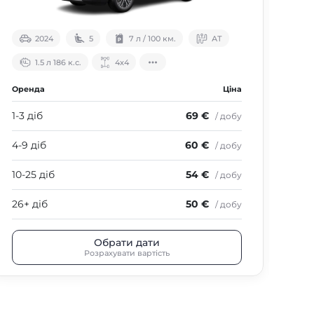
2024
5
7 л / 100 км.
АТ
1.5 л 186 к.с.
4х4
Оренда
Ціна
Оре
1-3 діб
69 €
1-3 
/ добу
4-9 діб
60 €
4-9
/ добу
10-25 діб
54 €
10-
/ добу
26+ діб
50 €
26+
/ добу
Обрати дати
Розрахувати вартість