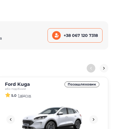
+38 067 120 7318
я
Ford Kuga
MG
Позашляховик
або подібний
або 
5.0
1 відгук