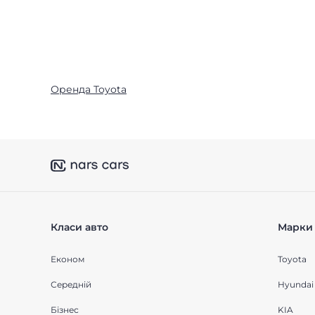
Оренда Toyota
Класи авто
Марки 
Економ
Toyota
Середнiй
Hyundai
Бізнес
KIA