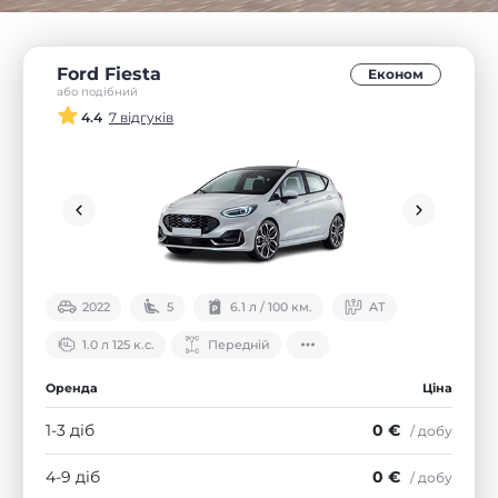
Ford Fiesta
Економ
або подібний
4.4
7 відгуків
2022
5
6.1 л / 100 км.
АТ
1.0 л 125 к.с.
Передній
Оренда
Ціна
1-3 діб
0 €
/ добу
4-9 діб
0 €
/ добу