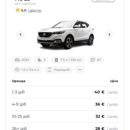
або подібний
5.0
1 відгук
2024
5
7.5 л / 100 км.
АТ
1.5 л 114 к.с.
Передній
Оренда
Ціна
1-3 діб
40 €
/ добу
4-9 діб
36 €
/ добу
10-25 діб
32 €
/ добу
26+ діб
28 €
/ добу