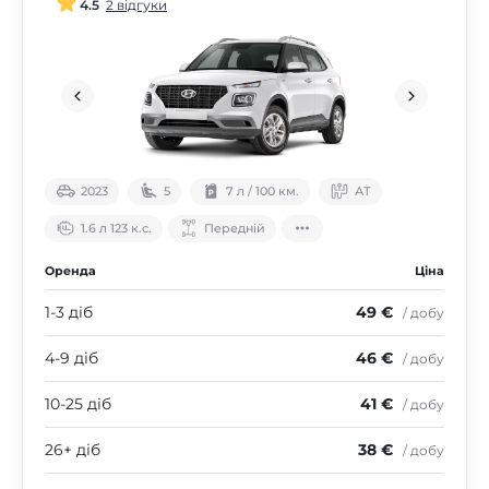
4.5
2 відгуки
2023
5
7 л / 100 км.
АТ
1.6 л 123 к.с.
Передній
Оренда
Ціна
1-3 діб
49 €
/ добу
4-9 діб
46 €
/ добу
10-25 діб
41 €
/ добу
26+ діб
38 €
/ добу