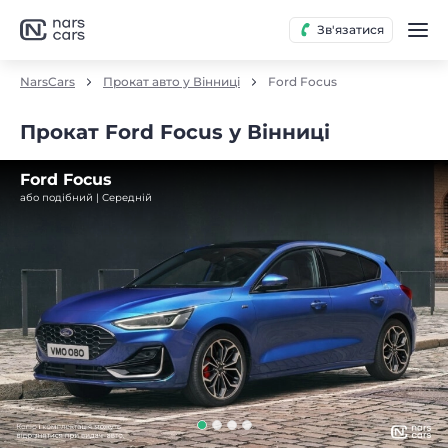
Зв'язатися
NarsCars
Прокат авто у Вінниці
Ford Focus
Прокат Ford Focus у Вінниці
Ford Focus
або подібний | Середнiй