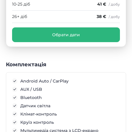
10-25 діб
41 €
/ добу
26+ діб
38 €
/ добу
Обрати дати
Комплектація
Android Auto / CarPlay
AUX / USB
Bluetooth
Датчик світла
Клімат-контроль
Круїз контроль
Мультимедіа система з LCD-екрано