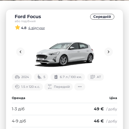
Ford Focus
Середнiй
або подібний
4.8
4 відгуки
2024
5
6.7 л / 100 км.
АТ
1.5 л 120 к.с.
Передній
Оренда
Ціна
1-3 діб
49 €
/ добу
4-9 діб
46 €
/ добу