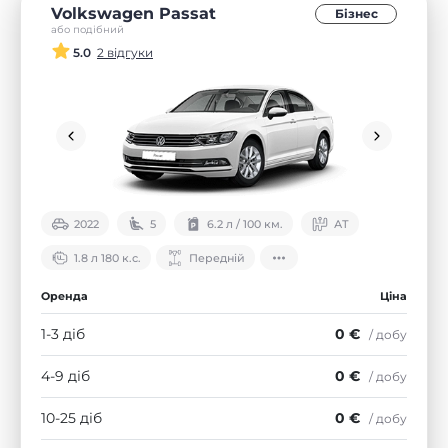
Volkswagen Passat
Бізнес
або подібний
5.0
2 відгуки
2022
5
6.2 л / 100 км.
АТ
1.8 л 180 к.с.
Передній
Оренда
Ціна
1-3 діб
0 €
/ добу
4-9 діб
0 €
/ добу
10-25 діб
0 €
/ добу