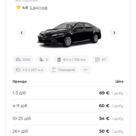
або подібний
4.8
5 відгуків
2024
5
8.5 л / 100 км.
АТ
2.5 л 207 к.с.
Передній
Оренда
Ціна
1-3 діб
69 €
/ добу
4-9 діб
60 €
/ добу
10-25 діб
54 €
/ добу
26+ діб
50 €
/ добу