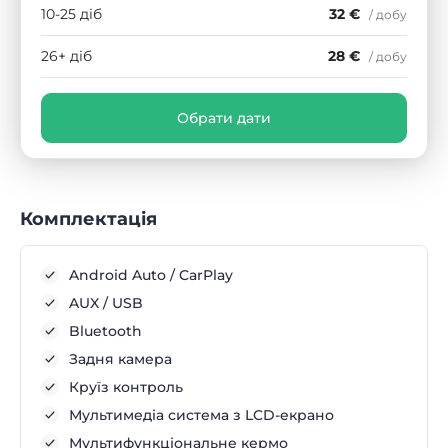
10-25 діб
32 €
/ добу
26+ діб
28 €
/ добу
Обрати дати
Комплектація
Android Auto / CarPlay
AUX / USB
Bluetooth
Задня камера
Круїз контроль
Мультимедіа система з LCD-екрано
Мультифункціональне кермо