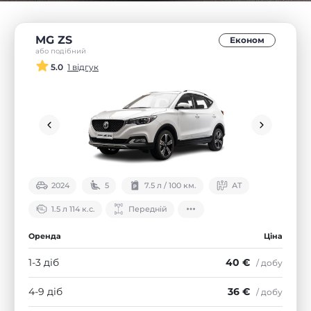
MG ZS
Економ
або подібний
5.0
1 відгук
2024
5
7.5 л / 100 км.
АТ
1.5 л 114 к.с.
Передній
Оренда
Ціна
1-3 діб
40 €
/ добу
4-9 діб
36 €
/ добу