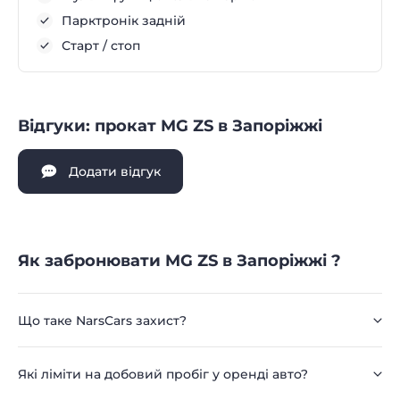
Парктронік задній
Старт / стоп
Відгуки: прокат MG ZS в Запоріжжі
Додати відгук
Як забронювати MG ZS в Запоріжжі ?
Що таке NarsCars захист?
Які ліміти на добовий пробіг у оренді авто?