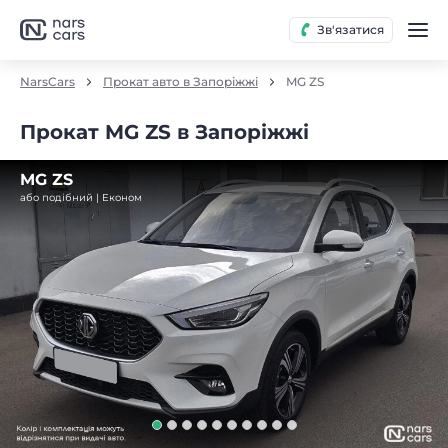
Зв'язатися
NarsCars
Прокат авто в Запоріжжі
MG ZS
Прокат MG ZS в Запоріжжі
MG ZS
або подібний | Економ