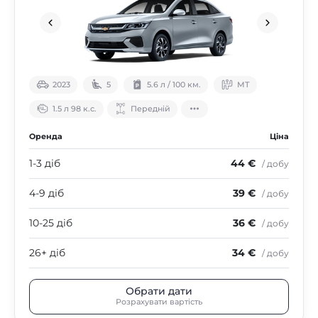
2023
5
5.6 л / 100 км.
МТ
1.5 л 98 к.с.
Передній
Оренда
Ціна
1-3 діб
44 €
/ добу
4-9 діб
39 €
/ добу
10-25 діб
36 €
/ добу
26+ діб
34 €
/ добу
Обрати дати
Розрахувати вартість