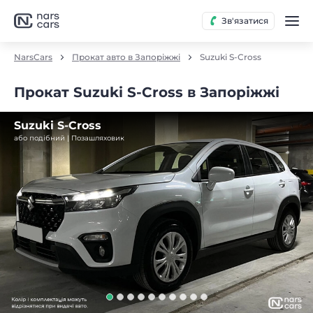
Зв'язатися
NarsCars
Прокат авто в Запоріжжі
Suzuki S-Cross
Прокат Suzuki S-Cross в Запоріжжі
Suzuki S-Cross
або подібний | Позашляховик