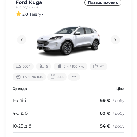
Ford Kuga
Позашляховик
або подібний
5.0
1 відгук
2024
5
7 л / 100 км.
АТ
1.5 л 186 к.с.
4х4
Оренда
Ціна
1-3 діб
69 €
/ добу
4-9 діб
60 €
/ добу
10-25 діб
54 €
/ добу