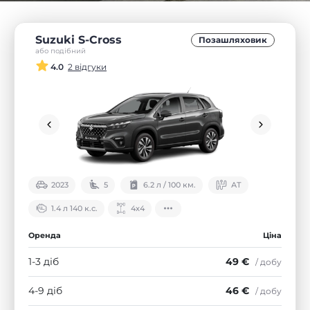
Suzuki S-Cross
Позашляховик
або подібний
4.0
2 відгуки
2023
5
6.2 л / 100 км.
АТ
1.4 л 140 к.с.
4х4
Оренда
Ціна
1-3 діб
49 €
/ добу
4-9 діб
46 €
/ добу