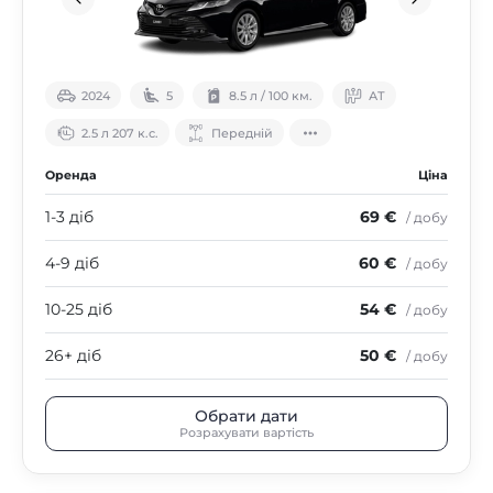
2024
5
8.5 л / 100 км.
АТ
2.5 л 207 к.с.
Передній
Оренда
Ціна
1-3 діб
69 €
/ добу
4-9 діб
60 €
/ добу
10-25 діб
54 €
/ добу
26+ діб
50 €
/ добу
Обрати дати
Розрахувати вартість