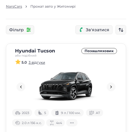
NarsCars
Прокат авто у Житомирі
Фільтр
Зв'язатися
Hyundai Tucson
Позашляховик
або подібний
5.0
3 відгуки
2023
5
9 л / 100 км.
АТ
2.0 л 156 к.с.
4х4