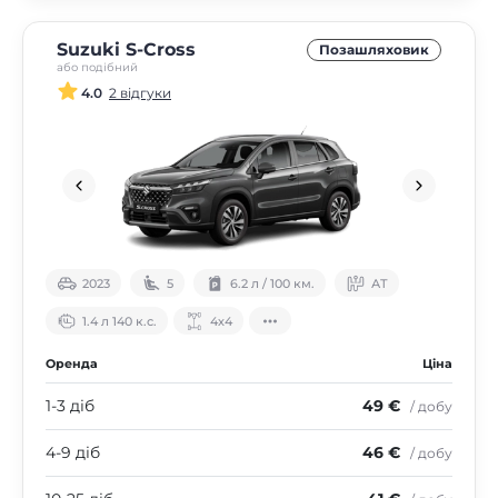
Suzuki S-Cross
Позашляховик
або подібний
4.0
2 відгуки
2023
5
6.2 л / 100 км.
АТ
1.4 л 140 к.с.
4х4
Оренда
Ціна
1-3 діб
49 €
/ добу
4-9 діб
46 €
/ добу