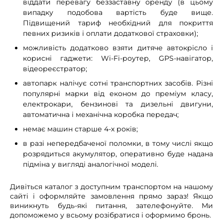
віддати перевагу беззаставну оренду (в цьому
випадку подобова вартість буде вище.
Підвищений тариф необхідний для покриття
певних ризиків і оплати додаткової страховки);
можливість додатково взяти дитяче автокрісло і
корисні гаджети: Wi-Fi-роутер, GPS-навігатор,
відеореєстратор;
автопарк налічує сотні транспортних засобів. Різні
популярні марки від економ до преміум класу,
електрокари, бензинові та дизельні двигуни,
автоматична і механічна коробка передач;
немає машин старше 4-х років;
в разі непередбаченої поломки, в тому числі якщо
розрядиться акумулятор, оперативно буде надана
підміна у вигляді аналогічної моделі.
Дивіться каталог з доступним транспортом на нашому
сайті і оформляйте замовлення прямо зараз! Якщо
виникнуть будь-які питання, зателефонуйте. Ми
допоможемо у всьому розібратися і оформимо бронь.