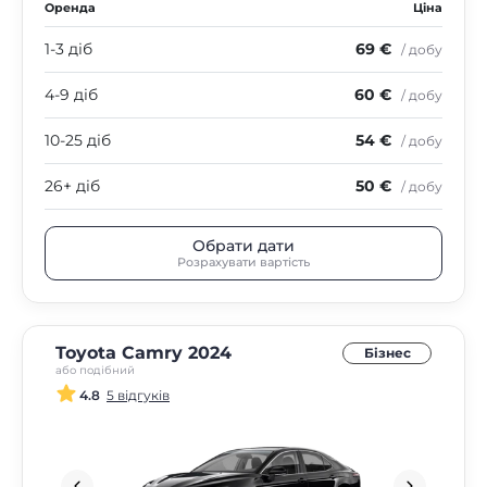
Оренда
Ціна
1-3 діб
69 €
/ добу
4-9 діб
60 €
/ добу
10-25 діб
54 €
/ добу
26+ діб
50 €
/ добу
Обрати дати
Розрахувати вартість
Toyota Camry 2024
Бізнес
або подібний
4.8
5 відгуків