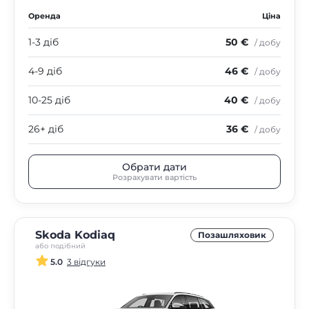
Оренда
Ціна
1-3 діб
50 €
/ добу
4-9 діб
46 €
/ добу
10-25 діб
40 €
/ добу
26+ діб
36 €
/ добу
Обрати дати
Розрахувати вартість
Skoda Kodiaq
Позашляховик
або подібний
5.0
3 відгуки