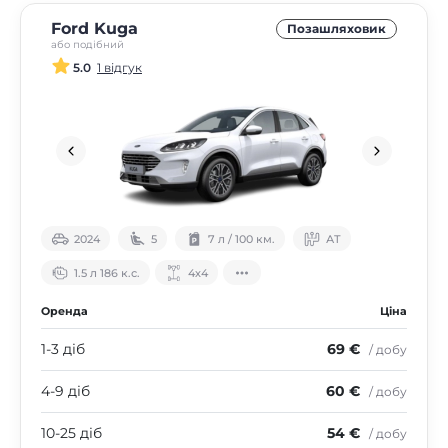
Ford Kuga
Позашляховик
або подібний
5.0
1 відгук
2024
5
7 л / 100 км.
АТ
1.5 л 186 к.с.
4х4
Оренда
Ціна
1-3 діб
69 €
/ добу
4-9 діб
60 €
/ добу
10-25 діб
54 €
/ добу