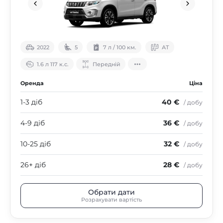
2022
5
7 л / 100 км.
АТ
1.6 л 117 к.с.
Передній
Оренда
Ціна
1-3 діб
40 €
/ добу
4-9 діб
36 €
/ добу
10-25 діб
32 €
/ добу
26+ діб
28 €
/ добу
Обрати дати
Розрахувати вартість