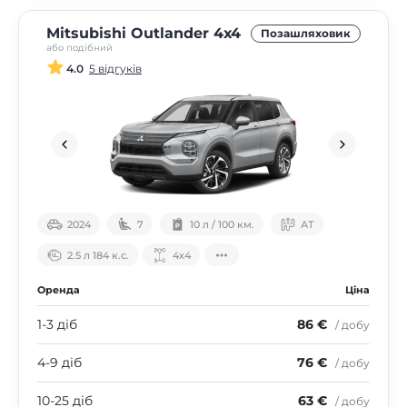
Mitsubishi Outlander 4х4
Позашляховик
або подібний
4.0
5 відгуків
2024
7
10 л / 100 км.
АТ
2.5 л 184 к.с.
4х4
Оренда
Ціна
1-3 діб
86 €
/ добу
4-9 діб
76 €
/ добу
10-25 діб
63 €
/ добу