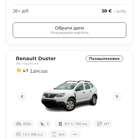
26+ діб
58 €
/ добу
Обрати дати
Розрахувати вартість
Renault Duster
Позашляховик
або подібний
4.7
3 відгуки
2024
5
5.7 л / 100 км.
МТ
1.5 л 109 к.с.
4х4