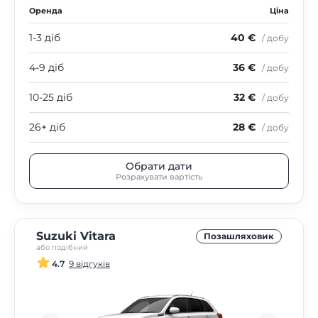
Оренда
Ціна
1-3 діб
40 €
/ добу
4-9 діб
36 €
/ добу
10-25 діб
32 €
/ добу
26+ діб
28 €
/ добу
Обрати дати
Розрахувати вартість
Suzuki Vitara
Позашляховик
або подібний
4.7
9 відгуків