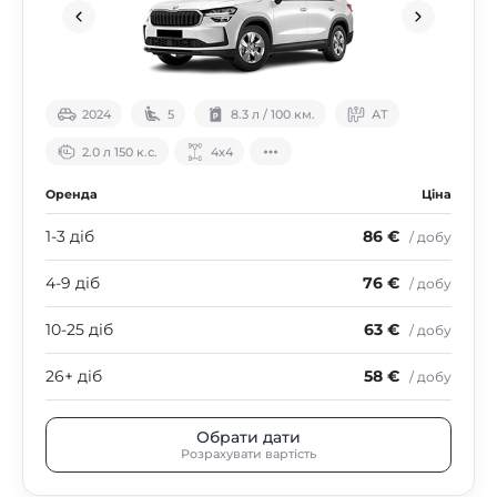
2024
5
8.3 л / 100 км.
АТ
2.0 л 150 к.с.
4х4
Оренда
Ціна
1-3 діб
86 €
/ добу
4-9 діб
76 €
/ добу
10-25 діб
63 €
/ добу
26+ діб
58 €
/ добу
Обрати дати
Розрахувати вартість