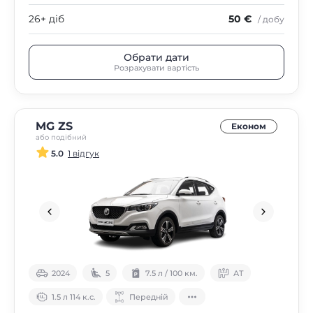
26+ діб
50 €
/ добу
Обрати дати
Розрахувати вартість
MG ZS
Економ
або подібний
5.0
1 відгук
2024
5
7.5 л / 100 км.
АТ
1.5 л 114 к.с.
Передній