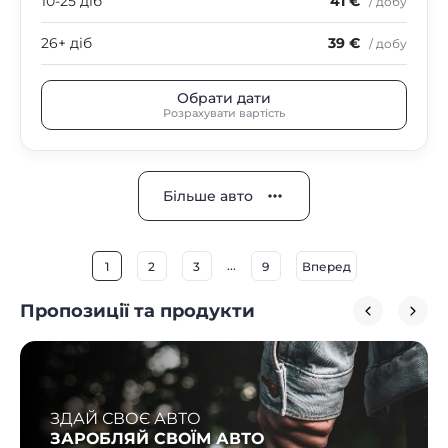
10-25 діб
41 €
/ добу
26+ діб
39 €
/ добу
Обрати дати
Розрахувати вартість
Більше авто
...
1
2
3
9
Вперед
Пропозиції та продукти
ЗДАЙ СВОЄ АВТО
ЗАРОБЛЯЙ СВОЇМ АВТО