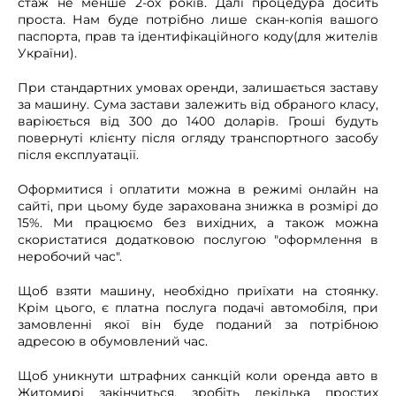
стаж не менше 2-ох років. Далі процедура досить
проста. Нам буде потрібно лише скан-копія вашого
паспорта, прав та ідентифікаційного коду(для жителів
України).
При стандартних умовах оренди, залишається заставу
за машину. Сума застави залежить від обраного класу,
варіюється від 300 до 1400 доларів. Гроші будуть
повернуті клієнту після огляду транспортного засобу
після експлуатації.
Оформитися і оплатити можна в режимі онлайн на
сайті, при цьому буде зарахована знижка в розмірі до
15%. Ми працюємо без вихідних, а також можна
скористатися додатковою послугою "оформлення в
неробочий час".
Щоб взяти машину, необхідно приїхати на стоянку.
Крім цього, є платна послуга подачі автомобіля, при
замовленні якої він буде поданий за потрібною
адресою в обумовлений час.
Щоб уникнути штрафних санкцій коли оренда авто в
Житомирі закінчиться, зробіть декілька простих