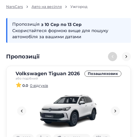
NarsCars
Авто на весілля
Ужгород
Пропозиція
з 10
сер
по 13
сер
Скористайтеся формою вище для пошуку
автомобіля за вашими датами
Пропозиції
Volkswagen Tiguan 2026
Позашляховик
або подібний
0.0
0 відгуків