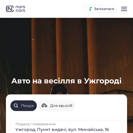
Зв'язатися
Авто на весілля в Ужгороді
Пошук
Для юр.осіб
Подача / повернення