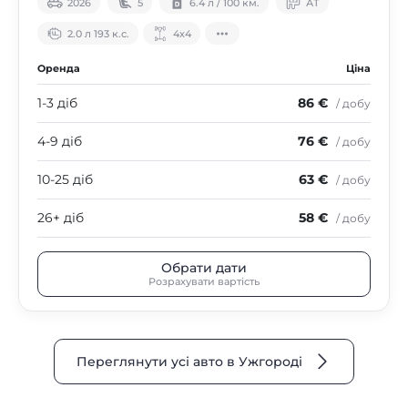
2026
5
6.4 л / 100 км.
АТ
2.0 л 193 к.с.
4х4
Оренда
Ціна
1-3 діб
86 €
/ добу
4-9 діб
76 €
/ добу
10-25 діб
63 €
/ добу
26+ діб
58 €
/ добу
Обрати дати
Розрахувати вартість
Переглянути усі авто в Ужгороді