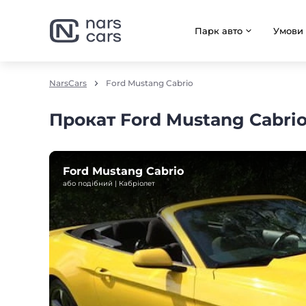
Парк авто
Умови
NarsCars
Ford Mustang Cabrio
Прокат Ford Mustang Cabrio
Ford Mustang Cabrio
або подібний | Кабріолет