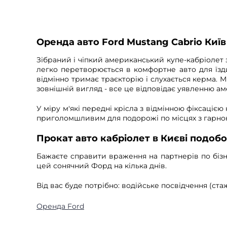
Оренда авто Ford Mustang Cabrio Київ
Зібраний і чіпкий американський купе-кабріолет 
легко перетворюється в комфортне авто для їзди
відмінно тримає траєкторію і слухається керма. 
зовнішній вигляд - все це відповідає уявленню а
У міру м'які передні крісла з відмінною фіксаціє
приголомшливим для подорожі по місцях з гарною
Прокат авто кабріолет в Києві подоб
Бажаєте справити враження на партнерів по бізн
цей сонячний Форд на кілька днів.
Від вас буде потрібно: водійське посвідчення (ста
Оренда Ford