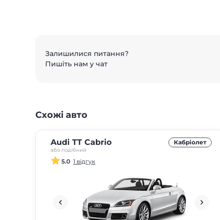
Залишилися питання?
Пишіть нам у чат
Схожі авто
Audi TT Cabrio
Кабріолет
або подібний
5.0
1 відгук