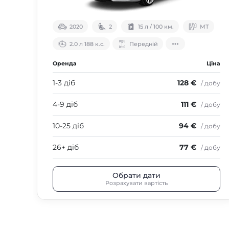
2020
2
15 л / 100 км.
МТ
2.0 л 188 к.с.
Передній
Оренда
Ціна
1-3 діб
128 €
/ добу
4-9 діб
111 €
/ добу
10-25 діб
94 €
/ добу
26+ діб
77 €
/ добу
Обрати дати
Розрахувати вартість