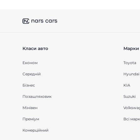
Класи авто
Марки 
Економ
Toyota
Середнiй
Hyundai
Бізнес
KIA
Позашляховик
Suzuki
Мінівен
Volkswa
Преміум
Всі мар
Комерційний