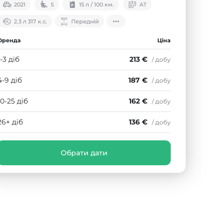
2021
5
15 л / 100 км.
АТ
2.3 л 317 к.с.
Передній
Оренда
Ціна
1-3 діб
213 €
/ добу
4-9 діб
187 €
/ добу
10-25 діб
162 €
/ добу
26+ діб
136 €
/ добу
Обрати дати