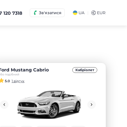
|
Зв'язатися
UA
€
EUR
7 120 7318
Ford Mustang Cabrio
Кабріолет
або подібний
5.0
1 відгук