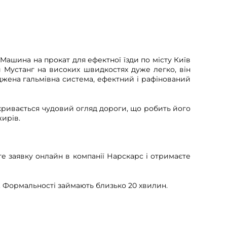
Машина на прокат для ефектної їзди по місту Київ
и Мустанг на високих швидкостях дуже легко, він
оджена гальмівна система, ефектний і рафінований
ідкривається чудовий огляд дороги, що робить його
ирів.
е заявку онлайн в компанії Нарскарс і отримаєте
рт. Формальності займають близько 20 хвилин.