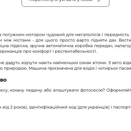
з потужним мотором чудовий для мегаполісів і передмість. 
 між містами - для цього просто варто підняти дах. Вест
Міцна підвіска, зручна автоматична коробка передач, налаг
мериканців про комфорт і респектабельності.
ю не дадуть відчути навіть найменших ознак втоми. З авто в
 природою. Машина призначена для водія і чотирьох пасаж
ово
есу, кохану людину або влаштувати фотосесію? Оформляйт
ж від 2 років), ідентифікаційний код (для українців) і паспо