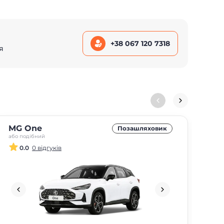
+38 067 120 7318
я
MG One
MG
Позашляховик
або подібний
або 
0.0
0 відгуків