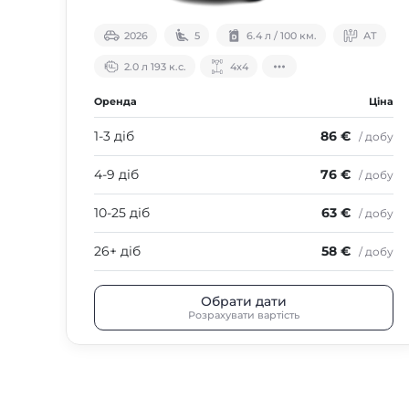
2026
5
6.4 л / 100 км.
АТ
2.0 л 193 к.с.
4х4
Оренда
Ціна
1-3 діб
86 €
/ добу
4-9 діб
76 €
/ добу
10-25 діб
63 €
/ добу
26+ діб
58 €
/ добу
Обрати дати
Розрахувати вартість