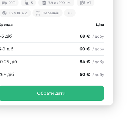
2021
5
7.9 л / 100 км.
АТ
1.6 л 116 к.с.
Передній
Оренда
Ціна
1-3 діб
69 €
/ добу
4-9 діб
60 €
/ добу
10-25 діб
54 €
/ добу
26+ діб
50 €
/ добу
Обрати дати