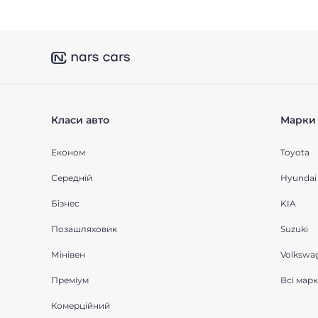
Класи авто
Марки 
Економ
Toyota
Середнiй
Hyundai
Бізнес
KIA
Позашляховик
Suzuki
Мінівен
Volkswa
Преміум
Всі мар
Комерційний