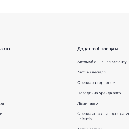
авто
Додаткові послуги
Автомобіль на час ремонту
Авто на весілля
Оренда за кордоном
Погодинна оренда авто
gen
Лізинг авто
ки
Оренда авто для корпорати
клієнтів