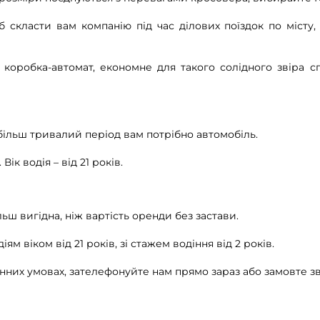
класти вам компанію під час ділових поїздок по місту, з
на коробка-автомат, економне для такого солідного звіра
 більш тривалий період вам потрібно автомобіль.
ік водія – від 21 років.
льш вигідна, ніж вартість оренди без застави.
 віком від 21 років, зі стажем водіння від 2 років.
інних умовах, зателефонуйте нам прямо зараз або замовте з