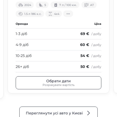
2024
5
7 л / 100 км.
АТ
1.5 л 186 к.с.
4х4
Оренда
Ціна
1-3 діб
69 €
/ добу
4-9 діб
60 €
/ добу
10-25 діб
54 €
/ добу
26+ діб
50 €
/ добу
Обрати дати
Розрахувати вартість
Переглянути усі авто у Києві