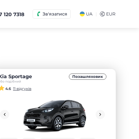
|
Зв'язатися
UA
€
EUR
7 120 7318
Kia Sportage
Позашляховик
або подібний
4.6
11 відгуків