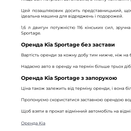
Цей позашляховик досить представницький, щоб с
ідеальна машина для відряджень і подорожей.
1,6 л двигун потужністю 116 кінських сил, зруч
Sportage.
Оренда Kia Sportage без застави
Вартість оренди за кожну добу тим нижче, ніж на
Надаємо авто в оренду на термін більше трьох діб. В
Оренда Kia Sportage з запорукою
Ціна також залежить від терміну оренди, і вона бі
Пропонуємо скористатися заставною орендою водіям
Щоб взяти в прокат відмінний автомобіль на відм
Оренда Kia