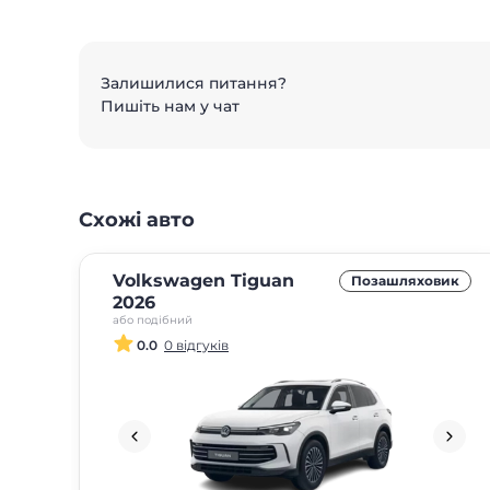
Залишилися питання?
Пишіть нам у чат
Схожі авто
Volkswagen Tiguan
Позашляховик
2026
або подібний
0.0
0 відгуків