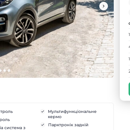
нтроль
Мультифункціональне
кермо
троль
Парктронік задній
а система з