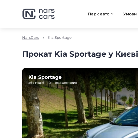
Парк авто
Умови
NarsCars
Kia Sportage
Прокат Kia Sportage у Києв
Kia Sportage
або подібний | Позашляховик