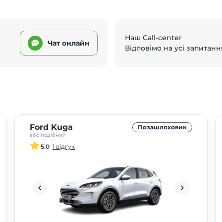
Наш Call-center
Чат онлайн
Відповімо на усі запитанн
Ford Kuga
Позашляховик
або подібний
5.0
1 відгук