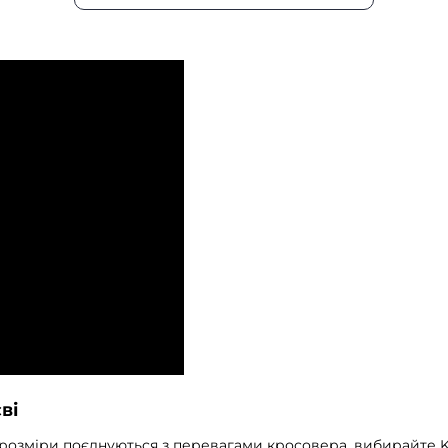
ві
 розміри поєднуються з перевагами кросовера, вибирайте Ki