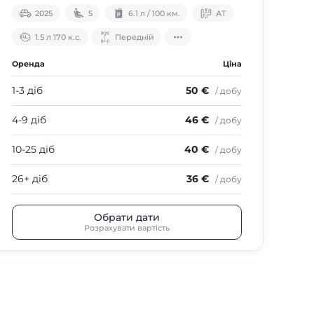
2025
5
6.1 л / 100 км.
АТ
1.5 л 170 к.с.
Передній
Оренда
Ціна
Оре
1-3 діб
50 €
1-3 
/ добу
4-9 діб
46 €
4-9
/ добу
10-25 діб
40 €
10-
/ добу
26+ діб
36 €
26+
/ добу
Обрати дати
Розрахувати вартість