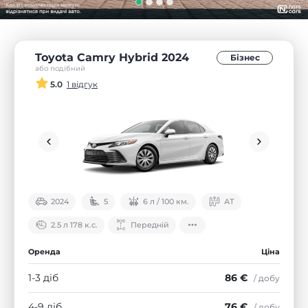
Toyota Camry Hybrid 2024
Бізнес
або подібний
5.0
1 відгук
2024
5
6 л / 100 км.
АТ
2.5 л 178 к.с.
Передній
Оренда
Ціна
1-3 діб
86 €
/ добу
4-9 діб
76 €
/ добу