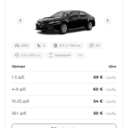
2024
5
8.5 л / 100 км.
АТ
2.5 л 207 к.с.
Передній
Оренда
Ціна
1-3 діб
69 €
/ добу
4-9 діб
60 €
/ добу
10-25 діб
54 €
/ добу
26+ діб
50 €
/ добу