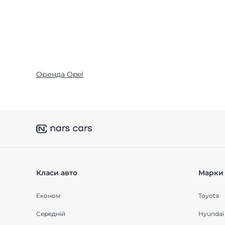
Оренда Opel
Класи авто
Марки 
Економ
Toyota
Середнiй
Hyundai