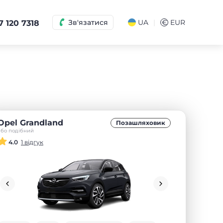
|
Зв'язатися
UA
€
EUR
7 120 7318
Opel Grandland
Позашляховик
або подібний
4.0
1 відгук