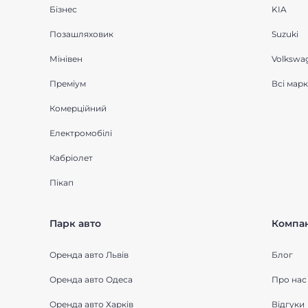
Бізнес
KIA
Позашляховик
Suzuki
Мінівен
Volkswa
Преміум
Всі мар
Комерційний
Електромобілі
Кабріолет
Пікап
Парк авто
Компан
Оренда авто Львів
Блог
Оренда авто Одеса
Про нас
Оренда авто Харків
Відгуки