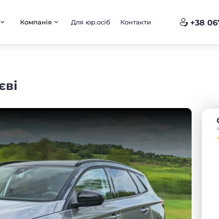
Компанія
Для юр.осіб
Контакти
+38 06
єві