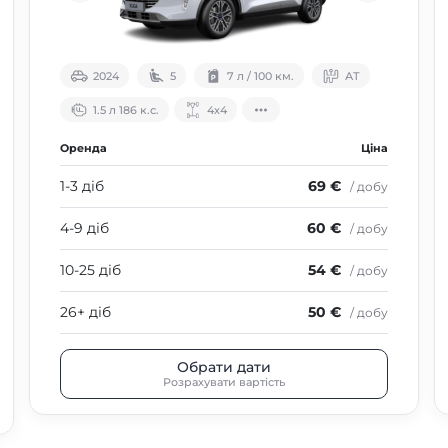
2024
5
7 л / 100 км.
АТ
1.5 л 186 к.с.
4х4
Оренда
Ціна
1-3 діб
69 €
/ добу
4-9 діб
60 €
/ добу
10-25 діб
54 €
/ добу
26+ діб
50 €
/ добу
Обрати дати
Розрахувати вартість