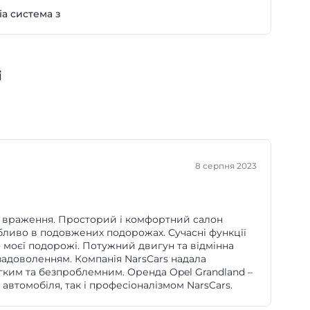
а система з
і
8 серпня 2023
і враження. Просторий і комфортний салон
бливо в подовжених подорожах. Сучасні функції
о моєї подорожі. Потужний двигун та відмінна
адоволенням. Компанія NarsCars надала
гким та безпроблемним. Оренда Opel Grandland –
 автомобіля, так і професіоналізмом NarsCars.