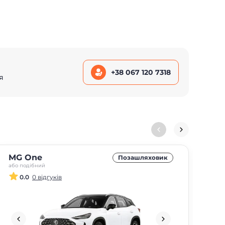
+38 067 120 7318
я
MG One
MG
Позашляховик
або подібний
або 
0.0
0 відгуків