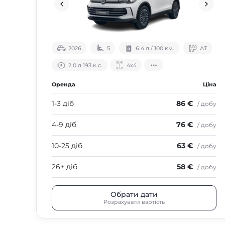
2026
5
6.4 л / 100 км.
АТ
2.0 л 193 к.с.
4х4
Оренда
Ціна
1-3 діб
86 €
/ добу
4-9 діб
76 €
/ добу
10-25 діб
63 €
/ добу
26+ діб
58 €
/ добу
Обрати дати
Розрахувати вартість