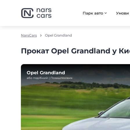
Парк авто
Умови
NarsCars
Opel Grandland
Прокат Opel Grandland у Ки
Opel Grandland
або подібний | Позашляховик