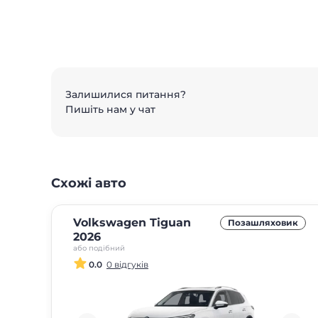
Залишилися питання?
Пишіть нам у чат
Схожі авто
Volkswagen Tiguan
Позашляховик
2026
або подібний
0.0
0 відгуків