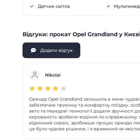
Датчик світла
Мультимеді
Відгуки: прокат Opel Grandland у Києв
Додати відгук
Nikolai
Оренда Opel Grandland залишила в мене чудов
забезпечив приємну та комфортну поїздку, осо
авто та передові технології додали зручності д
керованість зробили водіння по-справжньому з
відмінний сервіс, зробивши процес оренди ле
це було чудове рішення, і я вражений як якістю