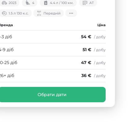
2023
4
4.4 л / 100 км.
АТ
1.5 л 130 к.с.
Передній
Оренда
Ціна
1-3 діб
54 €
/ добу
4-9 діб
51 €
/ добу
10-25 діб
47 €
/ добу
26+ діб
36 €
/ добу
Обрати дати