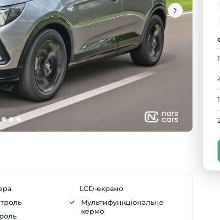
ера
LCD-екрано
нтроль
Мультифункціональне
кермо
троль