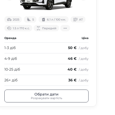
2025
5
6.1 л / 100 км.
АТ
1.5 л 170 к.с.
Передній
Оренда
Ціна
Оре
1-3 діб
50 €
1-3 
/ добу
4-9 діб
46 €
4-9
/ добу
10-25 діб
40 €
10-
/ добу
26+ діб
36 €
26+
/ добу
Обрати дати
Розрахувати вартість