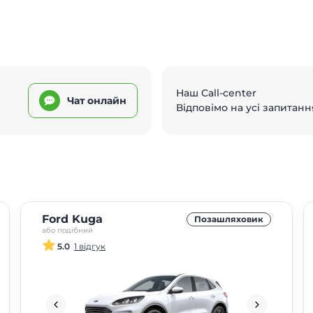
Наш Call-center
Чат онлайн
Відповімо на усі запитанн
Ford Kuga
Позашляховик
або подібний
5.0
1 відгук