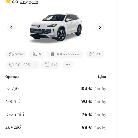
0.0
0 відгуків
2026
5
6.8 л / 100 км.
АТ
2.0 л 193 к.с.
4х4
Оренда
Ціна
Оре
1-3 діб
103 €
1-3 
/ добу
4-9 діб
90 €
4-9
/ добу
10-25 діб
76 €
10-
/ добу
26+ діб
68 €
26+
/ добу