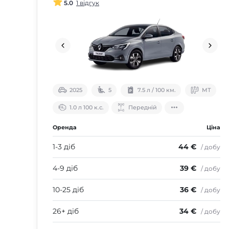
5.0
1 відгук
2025
5
7.5 л / 100 км.
МТ
1.0 л 100 к.с.
Передній
Оренда
Ціна
1-3 діб
44 €
/ добу
4-9 діб
39 €
/ добу
10-25 діб
36 €
/ добу
26+ діб
34 €
/ добу