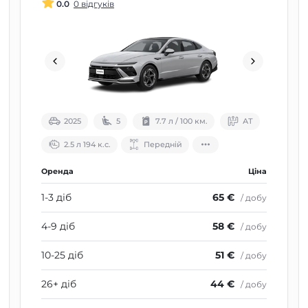
0.0
0 відгуків
2025
5
7.7 л / 100 км.
АТ
2.5 л 194 к.с.
Передній
Оренда
Ціна
1-3 діб
65 €
/ добу
4-9 діб
58 €
/ добу
10-25 діб
51 €
/ добу
26+ діб
44 €
/ добу