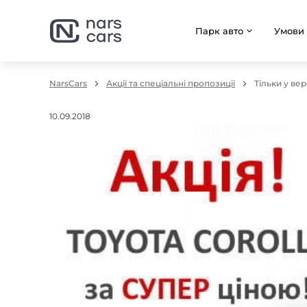
Парк авто
Умови
NarsCars
Акції та спеціальні пропозиції
Тільки у вер
10.09.2018