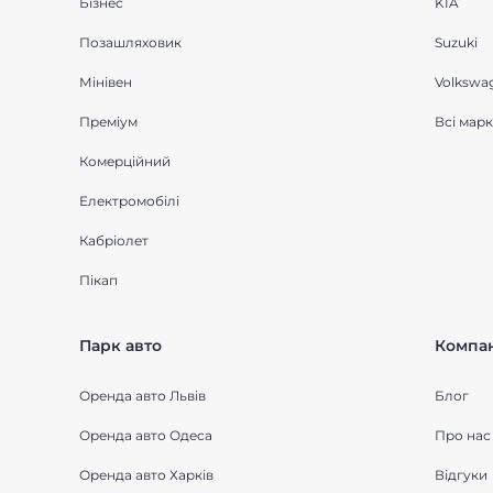
Бізнес
KIA
Позашляховик
Suzuki
Мінівен
Volkswa
Преміум
Всі мар
Комерційний
Електромобілі
Кабріолет
Пікап
Парк авто
Компан
Оренда авто Львів
Блог
Оренда авто Одеса
Про нас
Оренда авто Харків
Відгуки