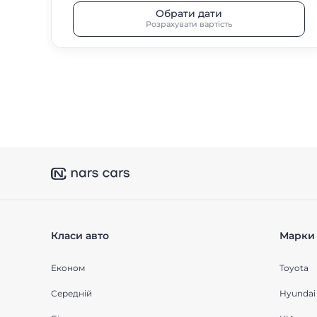
Обрати дати
Розрахувати вартість
Класи авто
Марки 
Економ
Toyota
Середнiй
Hyundai