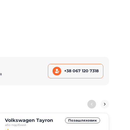
+38 067 120 7318
я
Volkswagen Tayron
Op
Позашляховик
або подібний
або 