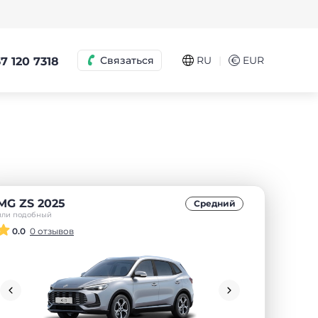
|
Связаться
RU
€
EUR
7 120 7318
MG ZS 2025
Средний
или подобный
0.0
0 отзывов