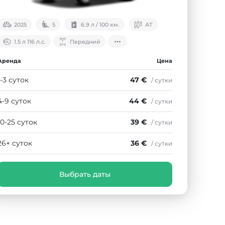
2025
5
6.9 л / 100 км.
АТ
1.5 л 116 л.с.
Передний
Аренда
Цена
1-3 суток
47 €
/ сутки
4-9 суток
44 €
/ сутки
10-25 суток
39 €
/ сутки
26+ суток
36 €
/ сутки
Выбрать даты