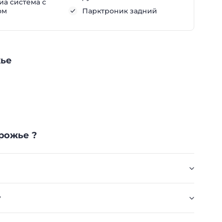
а система с
ом
Парктроник задний
жье
рожье ?
?