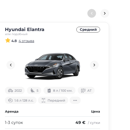
Hyundai Elantra
Ki
Средний
или подобный
или 
4.8
4 отзыва
2022
5
8 л / 100 км.
АТ
1.6 л 128 л.с.
Передний
Аренда
Цена
Аре
1-3 суток
49 €
1-3
/ сутки