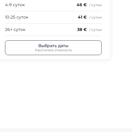
4-9 суток
46 €
4-9
/ сутки
10-25 суток
41 €
10-
/ сутки
26+ суток
38 €
26+
/ сутки
Выбрать даты
Рассчитать стоимость