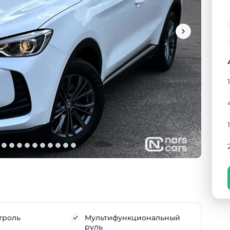
троль
Мультифункциональный
руль