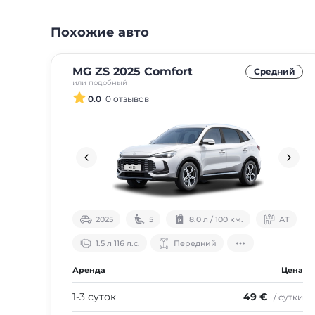
Похожие авто
MG ZS 2025 Comfort
Средний
или подобный
0.0
0 отзывов
2025
5
8.0 л / 100 км.
АТ
1.5 л 116 л.с.
Передний
Аренда
Цена
1-3 суток
49 €
/ сутки