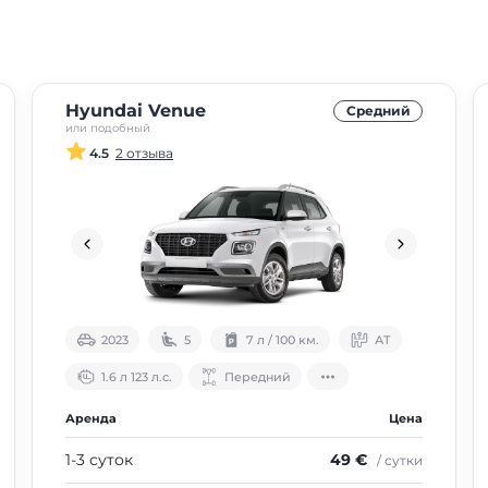
Hyundai Venue
Средний
или подобный
4.5
2 отзыва
2023
5
7 л / 100 км.
АТ
1.6 л 123 л.с.
Передний
Аренда
Цена
1-3 суток
49 €
/ сутки