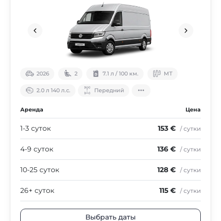
2026
2
7.1 л / 100 км.
МТ
2.0 л 140 л.с.
Передний
Аренда
Цена
1-3 суток
153 €
/ сутки
4-9 суток
136 €
/ сутки
10-25 суток
128 €
/ сутки
26+ суток
115 €
/ сутки
Выбрать даты