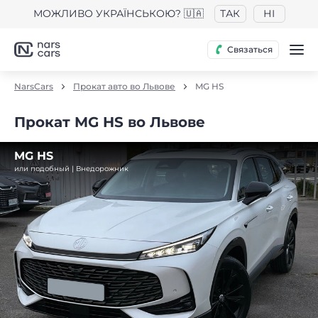
МОЖЛИВО УКРАЇНСЬКОЮ? 🇺🇦
ТАК
НІ
Связаться
NarsCars
Прокат авто во Львове
MG HS
Прокат MG HS во Львове
MG HS
или подобный | Внедорожник