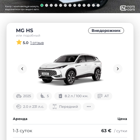
MG HS
Внедорожник
или подобный
5.0
1 отзыв
2025
5
8.2 л / 100 км.
АТ
2.0 л 231 л.с.
Передний
Аренда
Цена
1-3 суток
63 €
/ сутки