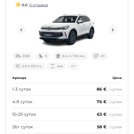
0.0
0 отзывов
2026
5
6.4 л / 100 км.
АТ
2.0 л 193 л.с.
4х4
Аренда
Цена
1-3 суток
86 €
/ сутки
4-9 суток
76 €
/ сутки
10-25 суток
63 €
/ сутки
26+ суток
58 €
/ сутки