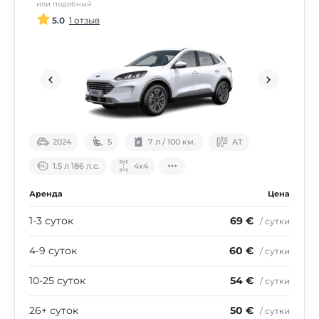
или подобный
5.0
1 отзыв
2024
5
7 л / 100 км.
АТ
1.5 л 186 л.с.
4х4
Аренда
Цена
1-3 суток
69 €
/ сутки
4-9 суток
60 €
/ сутки
10-25 суток
54 €
/ сутки
26+ суток
50 €
/ сутки