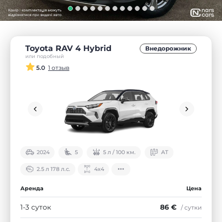
Toyota RAV 4 Hybrid
Внедорожник
или подобный
5.0
1 отзыв
2024
5
5 л / 100 км.
АТ
2.5 л 178 л.с.
4х4
Аренда
Цена
1-3 суток
86 €
/ сутки