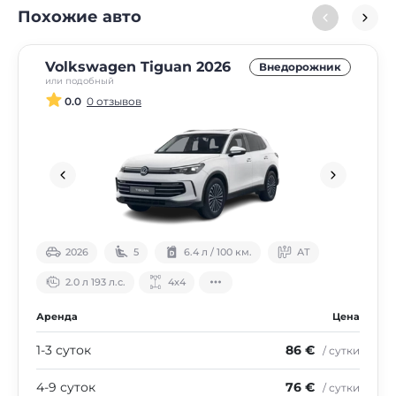
Похожие авто
Volkswagen Tiguan 2026
Внедорожник
или подобный
0.0
0 отзывов
2026
5
6.4 л / 100 км.
АТ
2.0 л 193 л.с.
4х4
Аренда
Цена
1-3 суток
86 €
/ сутки
4-9 суток
76 €
/ сутки