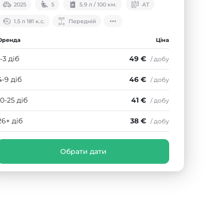
2025
5
5.9 л / 100 км.
АТ
1.5 л 181 к.с.
Передній
Оренда
Ціна
1-3 діб
49 €
/ добу
4-9 діб
46 €
/ добу
10-25 діб
41 €
/ добу
26+ діб
38 €
/ добу
Обрати дати