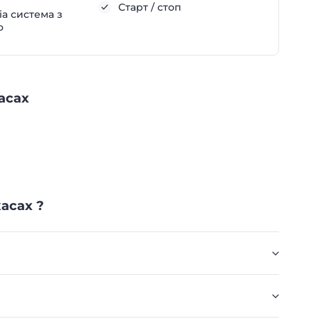
Старт / стоп
а система з
о
асах
асах ?