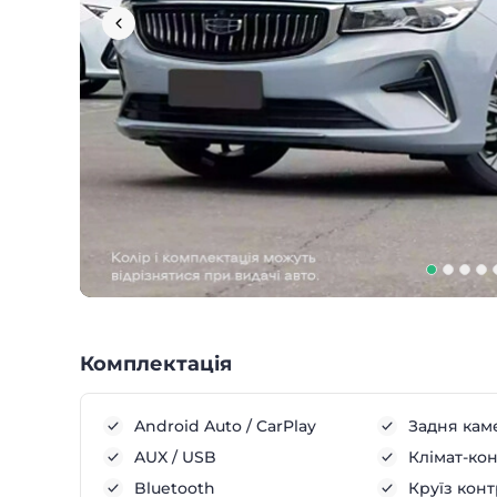
Комплектація
Android Auto / CarPlay
Задня кам
AUX / USB
Клімат-ко
Bluetooth
Круїз кон