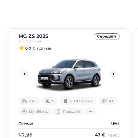
MG ZS 2025
Середнiй
або подібний
0.0
0 відгуків
2025
5
6.9 л / 100 км.
АТ
1.5 л 116 к.с.
Передній
Оренда
Ціна
1-3 діб
47 €
/ добу