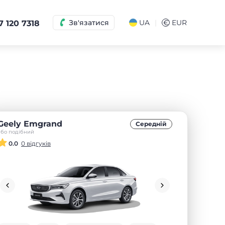
|
Зв'язатися
UA
€
EUR
7 120 7318
Geely Emgrand
Середнiй
або подібний
0.0
0 відгуків