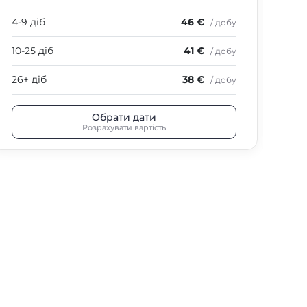
4-9 діб
46 €
4-9
/ добу
10-25 діб
41 €
10-
/ добу
26+ діб
38 €
26+
/ добу
Обрати дати
Розрахувати вартість