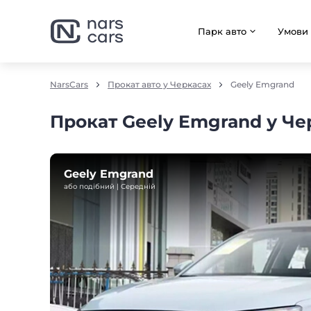
Парк авто
Умови
NarsCars
Прокат авто у Черкасах
Geely Emgrand
Прокат Geely Emgrand у Че
Geely Emgrand
або подібний | Середнiй