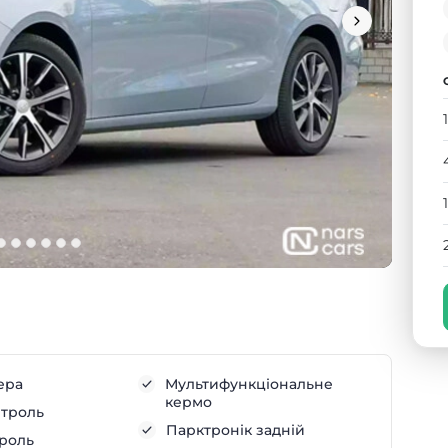
ера
Мультифункціональне
кермо
нтроль
Парктронік задній
троль