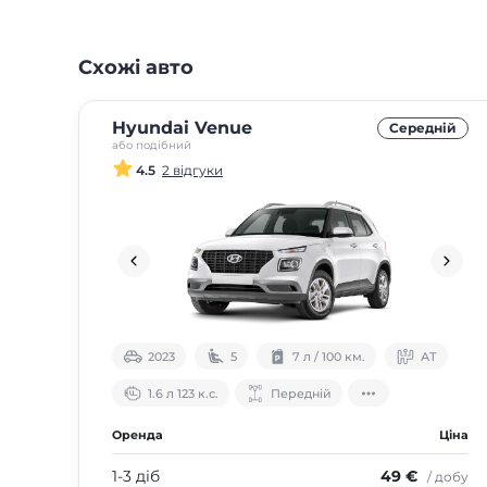
Схожі авто
Hyundai Venue
Середнiй
або подібний
4.5
2 відгуки
2023
5
7 л / 100 км.
АТ
1.6 л 123 к.с.
Передній
Оренда
Ціна
1-3 діб
49 €
/ добу