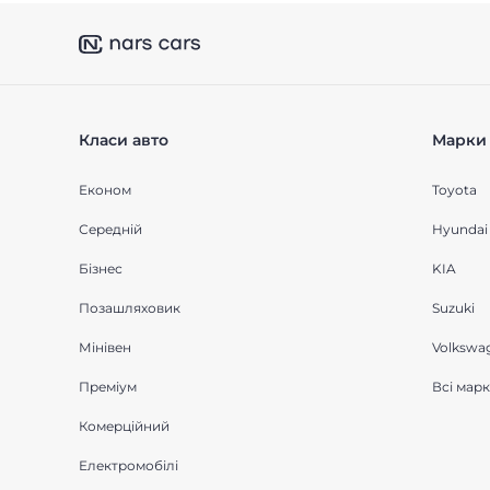
Класи авто
Марки 
Економ
Toyota
Середнiй
Hyundai
Бізнес
KIA
Позашляховик
Suzuki
Мінівен
Volkswa
Преміум
Всі мар
Комерційний
Електромобілі