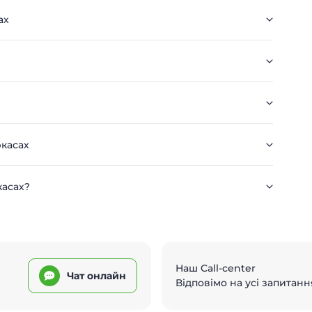
ах
ркасах
касах?
Наш Call-center
Чат онлайн
Відповімо на усі запитанн